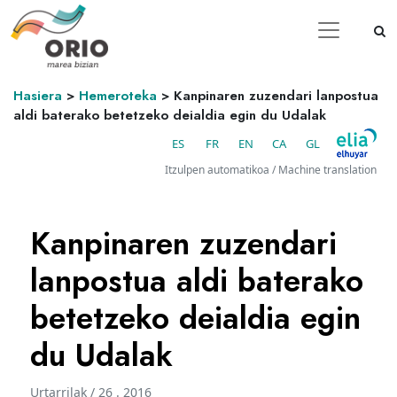
Hasiera
>
Hemeroteka
>
Kanpinaren zuzendari lanpostua
aldi baterako betetzeko deialdia egin du Udalak
ES
FR
EN
CA
GL
Itzulpen automatikoa / Machine translation
Kanpinaren zuzendari
lanpostua aldi baterako
betetzeko deialdia egin
du Udalak
Urtarrilak / 26 . 2016