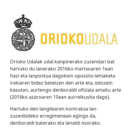
Orioko Udalak udal kanpinerako zuzendari bat
hartuko du lanerako 2016ko martxoaren 1ean
hasi eta lanpostua dagokion oposizio-lehiaketa
irekiaren bidez betetzen den arte eta, edozein
kasutan, aurtengo denboraldi ofiziala amaitu arte
(2016ko azaroaren 15ean aurreikusita dago).
Hartuko den langilearen kontratua lan-
zuzenbideko erregimenean egingo da,
denboraldi baterako eta lanaldi osorako.