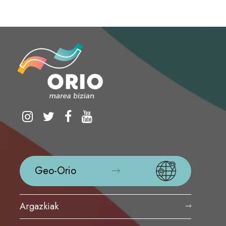
Geo-Orio
Argazkiak