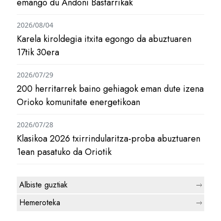
emango du Andoni Bastarrikak
2026/08/04
Karela kiroldegia itxita egongo da abuztuaren
17tik 30era
2026/07/29
200 herritarrek baino gehiagok eman dute izena
Orioko komunitate energetikoan
2026/07/28
Klasikoa 2026 txirrindularitza-proba abuztuaren
1ean pasatuko da Oriotik
Albiste guztiak
Hemeroteka