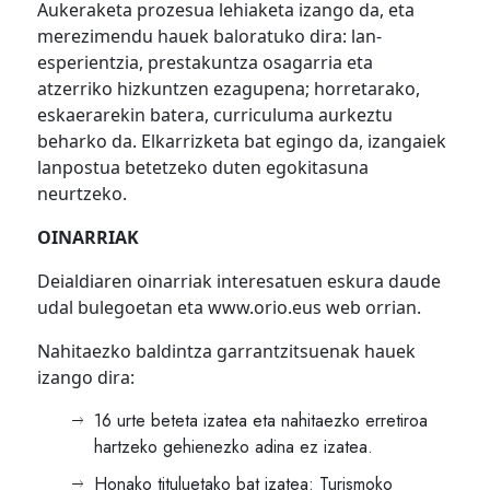
Aukeraketa prozesua lehiaketa izango da, eta
merezimendu hauek baloratuko dira: lan-
esperientzia, prestakuntza osagarria eta
atzerriko hizkuntzen ezagupena; horretarako,
eskaerarekin batera, curriculuma aurkeztu
beharko da. Elkarrizketa bat egingo da, izangaiek
lanpostua betetzeko duten egokitasuna
neurtzeko.
OINARRIAK
Deialdiaren oinarriak interesatuen eskura daude
udal bulegoetan eta www.orio.eus web orrian.
Nahitaezko baldintza garrantzitsuenak hauek
izango dira:
16 urte beteta izatea eta nahitaezko erretiroa
hartzeko gehienezko adina ez izatea.
Honako tituluetako bat izatea: Turismoko