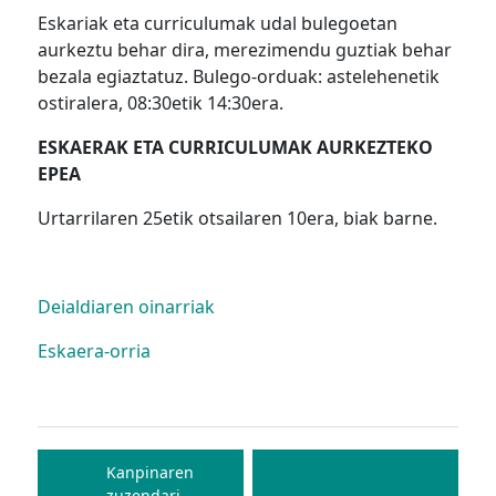
Eskariak eta curriculumak udal bulegoetan
aurkeztu behar dira, merezimendu guztiak behar
bezala egiaztatuz. Bulego-orduak: astelehenetik
ostiralera, 08:30etik 14:30era.
ESKAERAK ETA CURRICULUMAK AURKEZTEKO
EPEA
Urtarrilaren 25etik otsailaren 10era, biak barne.
Deialdiaren oinarriak
Eskaera-orria
Bidalketetan
zehar
Kanpinaren
zuzendari