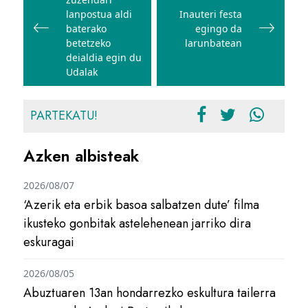
nabigatu
lanpostua aldi
Inauteri festa
baterako
egingo da
betetzeko
larunbatean
deialdia egin du
Udalak
PARTEKATU!
Azken albisteak
2026/08/07
‘Azerik eta erbik basoa salbatzen dute’ filma
ikusteko gonbitak astelehenean jarriko dira
eskuragai
2026/08/05
Abuztuaren 13an hondarrezko eskultura tailerra