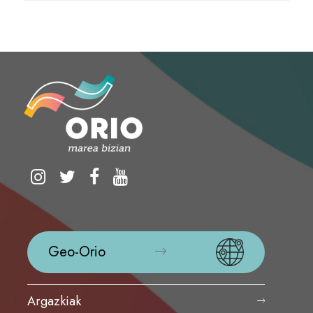
Geo-Orio
Argazkiak