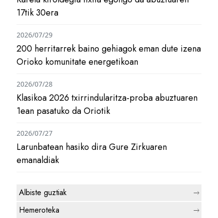
17tik 30era
2026/07/29
200 herritarrek baino gehiagok eman dute izena
Orioko komunitate energetikoan
2026/07/28
Klasikoa 2026 txirrindularitza-proba abuztuaren
1ean pasatuko da Oriotik
2026/07/27
Larunbatean hasiko dira Gure Zirkuaren
emanaldiak
Albiste guztiak
Hemeroteka