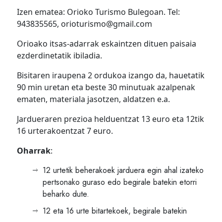
Izen ematea: Orioko Turismo Bulegoan. Tel:
943835565, orioturismo@gmail.com
Orioako itsas-adarrak eskaintzen dituen paisaia
ezderdinetatik ibiladia.
Bisitaren iraupena 2 ordukoa izango da, hauetatik
90 min uretan eta beste 30 minutuak azalpenak
ematen, materiala jasotzen, aldatzen e.a.
Jardueraren prezioa helduentzat 13 euro eta 12tik
16 urterakoentzat 7 euro.
Oharrak
:
12 urtetik beherakoek jarduera egin ahal izateko
pertsonako guraso edo begirale batekin etorri
beharko dute.
12 eta 16 urte bitartekoek, begirale batekin