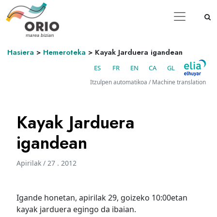
Hasiera
>
Hemeroteka
>
Kayak Jarduera igandean
ES
FR
EN
CA
GL
Itzulpen automatikoa / Machine translation
Kayak Jarduera
igandean
Apirilak / 27 . 2012
Igande honetan, apirilak 29, goizeko 10:00etan
kayak jarduera egingo da ibaian.