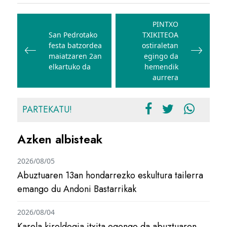
Bidalketetan
zehar
PINTXO
San Pedrotako
TXIKITEOA
nabigatu
festa batzordea
ostiraletan
maiatzaren 2an
egingo da
elkartuko da
hemendik
aurrera
PARTEKATU!
Azken albisteak
2026/08/05
Abuztuaren 13an hondarrezko eskultura tailerra
emango du Andoni Bastarrikak
2026/08/04
Karela kiroldegia itxita egongo da abuztuaren