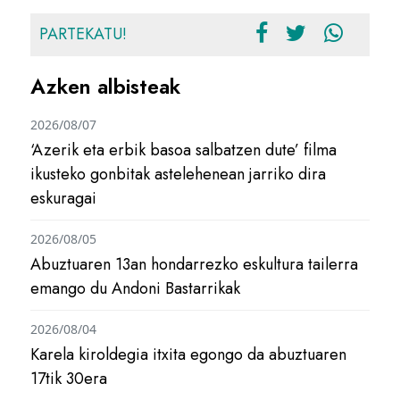
PARTEKATU!
Azken albisteak
2026/08/07
‘Azerik eta erbik basoa salbatzen dute’ filma
ikusteko gonbitak astelehenean jarriko dira
eskuragai
2026/08/05
Abuztuaren 13an hondarrezko eskultura tailerra
emango du Andoni Bastarrikak
2026/08/04
Karela kiroldegia itxita egongo da abuztuaren
17tik 30era