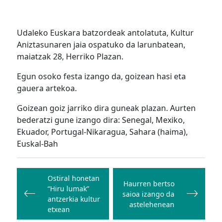
Udaleko Euskara batzordeak antolatuta, Kultur
Aniztasunaren jaia ospatuko da larunbatean,
maiatzak 28, Herriko Plazan.
Egun osoko festa izango da, goizean hasi eta
gauera artekoa.
Goizean goiz jarriko dira guneak plazan. Aurten
bederatzi gune izango dira: Senegal, Mexiko,
Ekuador, Portugal-Nikaragua, Sahara (haima),
Euskal-Bah
Bidalketetan
zehar
Ostiral honetan
Haurren bertso
“Hiru lumak”
nabigatu
saioa izango da
antzerkia kultur
astelehenean
etxean