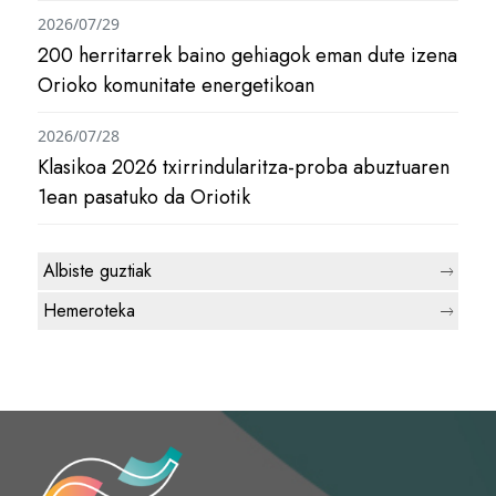
2026/07/29
200 herritarrek baino gehiagok eman dute izena
Orioko komunitate energetikoan
2026/07/28
Klasikoa 2026 txirrindularitza-proba abuztuaren
1ean pasatuko da Oriotik
Albiste guztiak
Hemeroteka