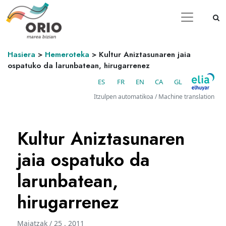
Hasiera
>
Hemeroteka
>
Kultur Aniztasunaren jaia
ospatuko da larunbatean, hirugarrenez
ES
FR
EN
CA
GL
Itzulpen automatikoa / Machine translation
Kultur Aniztasunaren
jaia ospatuko da
larunbatean,
hirugarrenez
Maiatzak / 25 . 2011