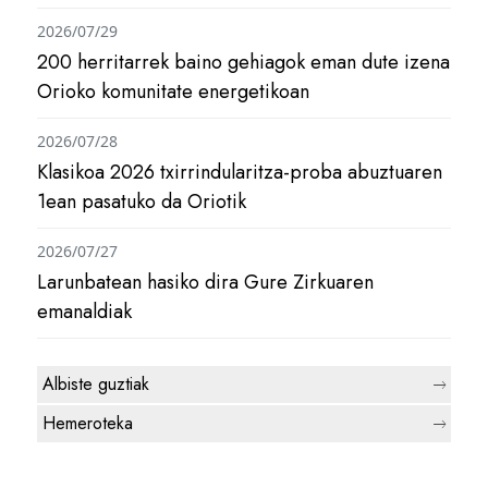
2026/07/29
200 herritarrek baino gehiagok eman dute izena
Orioko komunitate energetikoan
2026/07/28
Klasikoa 2026 txirrindularitza-proba abuztuaren
1ean pasatuko da Oriotik
2026/07/27
Larunbatean hasiko dira Gure Zirkuaren
emanaldiak
Albiste guztiak
Hemeroteka