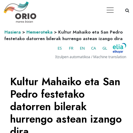
Hasiera
>
Hemeroteka
>
Kultur Mahaiko eta San Pedro
festetako datorren bilerak hurrengo astean izango dira
ES
FR
EN
CA
GL
Itzulpen automatikoa / Machine translation
Kultur Mahaiko eta San
Pedro festetako
datorren bilerak
hurrengo astean izango
dira