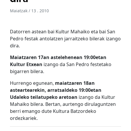
Maiatzak / 13 . 2010
Datorren astean bai Kultur Mahaiko eta bai San
Pedro festak antolatzen jarraitzeko bilerak izango
dira.
Maiatzaren 17an astelehenean 19:00etan
Kultur Etxean
izango da San Pedro festetako
bigarren bilera.
Hurrengo egunean,
maiatzaren 18an
asteartearekin, arratsaldeko 19:00etan
Udaleko teilatupeko aretoan
izango da Kultur
Mahaiko bilera. Bertan, aurtengo dirulaguntzen
berri emango dute Kultura Batzordeko
ordezkariek.
Bidalketetan