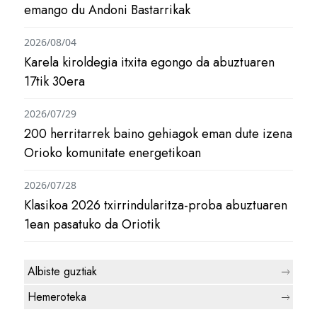
emango du Andoni Bastarrikak
2026/08/04
Karela kiroldegia itxita egongo da abuztuaren
17tik 30era
2026/07/29
200 herritarrek baino gehiagok eman dute izena
Orioko komunitate energetikoan
2026/07/28
Klasikoa 2026 txirrindularitza-proba abuztuaren
1ean pasatuko da Oriotik
Albiste guztiak
Hemeroteka