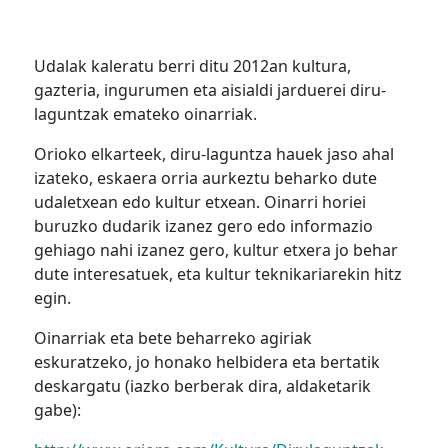
Udalak kaleratu berri ditu 2012an kultura,
gazteria, ingurumen eta aisialdi jarduerei diru-
laguntzak emateko oinarriak.
Orioko elkarteek, diru-laguntza hauek jaso ahal
izateko, eskaera orria aurkeztu beharko dute
udaletxean edo kultur etxean. Oinarri horiei
buruzko dudarik izanez gero edo informazio
gehiago nahi izanez gero, kultur etxera jo behar
dute interesatuek, eta kultur teknikariarekin hitz
egin.
Oinarriak eta bete beharreko agiriak
eskuratzeko, jo honako helbidera eta bertatik
deskargatu (iazko berberak dira, aldaketarik
gabe):