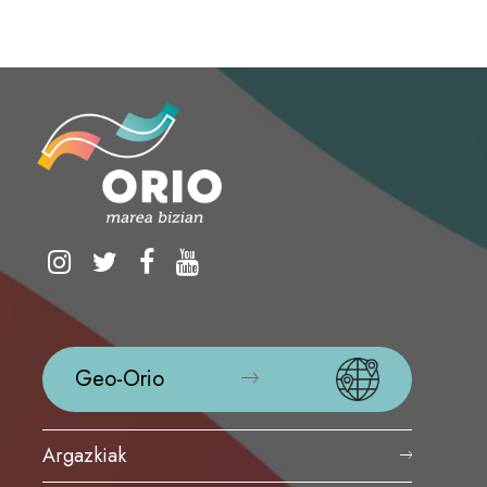
Geo-Orio
Argazkiak