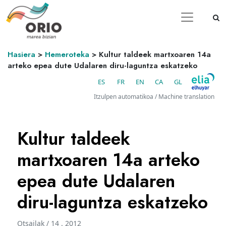
Hasiera
>
Hemeroteka
>
Kultur taldeek martxoaren 14a
arteko epea dute Udalaren diru-laguntza eskatzeko
ES
FR
EN
CA
GL
Itzulpen automatikoa / Machine translation
Kultur taldeek
martxoaren 14a arteko
epea dute Udalaren
diru-laguntza eskatzeko
Otsailak / 14 . 2012