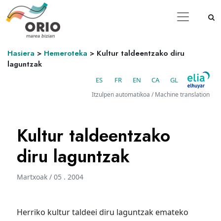
Hasiera
>
Hemeroteka
>
Kultur taldeentzako diru
laguntzak
ES
FR
EN
CA
GL
Itzulpen automatikoa / Machine translation
Kultur taldeentzako
diru laguntzak
Martxoak / 05 . 2004
Herriko kultur taldeei diru laguntzak emateko