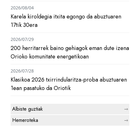
2026/08/04
Karela kiroldegia itxita egongo da abuztuaren
17tik 30era
2026/07/29
200 herritarrek baino gehiagok eman dute izena
Orioko komunitate energetikoan
2026/07/28
Klasikoa 2026 txirrindularitza-proba abuztuaren
1ean pasatuko da Oriotik
Albiste guztiak
Hemeroteka