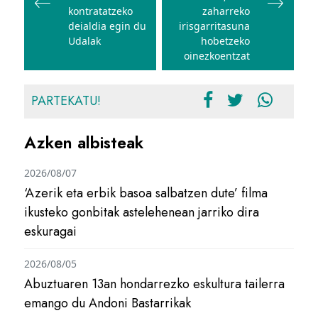
kontratatzeko
zaharreko
deialdia egin du
irisgarritasuna
Udalak
hobetzeko
oinezkoentzat
PARTEKATU!
Azken albisteak
2026/08/07
‘Azerik eta erbik basoa salbatzen dute’ filma
ikusteko gonbitak astelehenean jarriko dira
eskuragai
2026/08/05
Abuztuaren 13an hondarrezko eskultura tailerra
emango du Andoni Bastarrikak