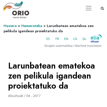
Hasiera
>
Hemeroteka
>
Larunbatean ematekoa zen
pelikula igandean proiektatuko da
ES
FR
EN
CA
GL
Itzulpen automatikoa / Machine translation
Larunbatean ematekoa
zen pelikula igandean
proiektatuko da
Abuztuak / 04 . 2017