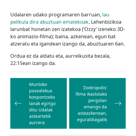
Udalaren udako programaren barruan,
lau
pelikula dira abuztuan ematekoak
. Lehenbizikoa
larunbat honetan zen izatekoa (‘Ozzy’ izeneko 3D-
ko animazio-filma); baina, azkenean, egun bat
atzeratu eta igandean izango da, abuztuaren 6an.
Ordua ez da aldatu eta, aurreikusita bezala,
22:15ean izango da.
Bidalketetan
zehar
Muntoko
‘Zootropolis’
pasealekua
nabigatu
filma ikastolako
konpontzeko
pergolan
lanak egingo
emango da
ditu Udalak
asteazkenean,
asteartetik
eguraldiagatik
aurrera