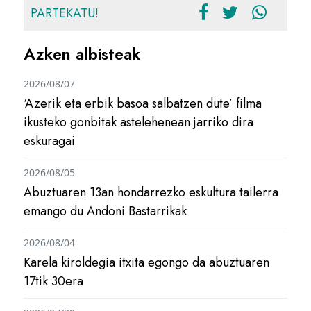
PARTEKATU!
Azken albisteak
2026/08/07
‘Azerik eta erbik basoa salbatzen dute’ filma
ikusteko gonbitak astelehenean jarriko dira
eskuragai
2026/08/05
Abuztuaren 13an hondarrezko eskultura tailerra
emango du Andoni Bastarrikak
2026/08/04
Karela kiroldegia itxita egongo da abuztuaren
17tik 30era