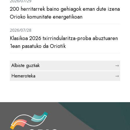
2026/07/29
200 herritarrek baino gehiagok eman dute izena
Orioko komunitate energetikoan
2026/07/28
Klasikoa 2026 txirrindularitza-proba abuztuaren
1ean pasatuko da Oriotik
Albiste guztiak
Hemeroteka