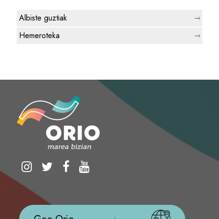
Albiste guztiak
Hemeroteka