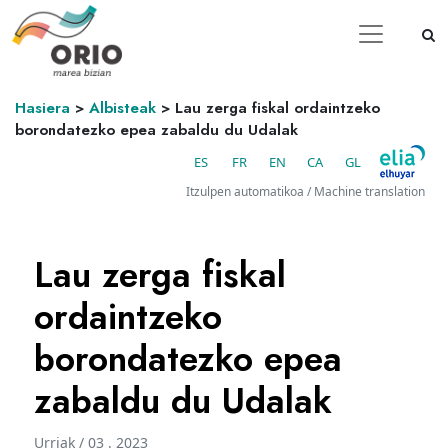
Hasiera
>
Albisteak
>
Lau zerga fiskal ordaintzeko
borondatezko epea zabaldu du Udalak
ES
FR
EN
CA
GL
Itzulpen automatikoa / Machine translation
Lau zerga fiskal
ordaintzeko
borondatezko epea
zabaldu du Udalak
Urriak / 03 . 2023