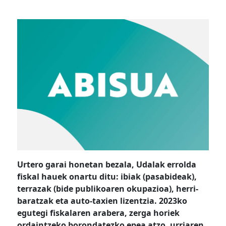
Urtero garai honetan bezala, Udalak errolda
fiskal hauek onartu ditu: ibiak (pasabideak),
terrazak (bide publikoaren okupazioa), herri-
baratzak eta auto-taxien lizentzia. 2023ko
egutegi fiskalaren arabera, zerga horiek
ordaintzeko borondatezko epea atzo, urriaren