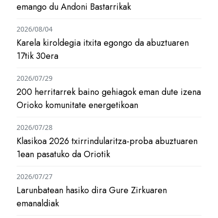
emango du Andoni Bastarrikak
2026/08/04
Karela kiroldegia itxita egongo da abuztuaren
17tik 30era
2026/07/29
200 herritarrek baino gehiagok eman dute izena
Orioko komunitate energetikoan
2026/07/28
Klasikoa 2026 txirrindularitza-proba abuztuaren
1ean pasatuko da Oriotik
2026/07/27
Larunbatean hasiko dira Gure Zirkuaren
emanaldiak