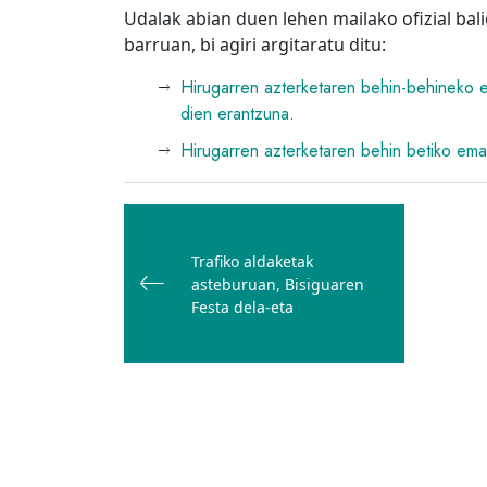
Udalak abian duen lehen mailako ofizial bal
barruan, bi agiri argitaratu ditu:
Hirugarren azterketaren behin-behineko em
dien erantzuna.
Hirugarren azterketaren behin betiko ema
Bidalketetan
zehar
Trafiko aldaketak
nabigatu
asteburuan, Bisiguaren
Festa dela-eta