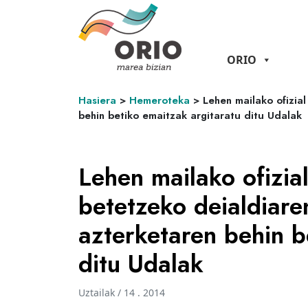
ORIO
Hasiera
>
Hemeroteka
>
Lehen mailako ofizia
behin betiko emaitzak argitaratu ditu Udalak
Lehen mailako ofizia
betetzeko deialdiare
azterketaren behin b
ditu Udalak
Uztailak / 14 . 2014