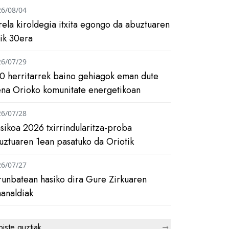
26/08/04
rela kiroldegia itxita egongo da abuztuaren
tik 30era
26/07/29
0 herritarrek baino gehiagok eman dute
ena Orioko komunitate energetikoan
26/07/28
asikoa 2026 txirrindularitza-proba
uztuaren 1ean pasatuko da Oriotik
26/07/27
runbatean hasiko dira Gure Zirkuaren
analdiak
biste guztiak