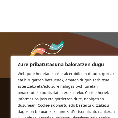
Zure pribatutasuna baloratzen dugu
Webgune honetan cookie-ak erabiltzen ditugu, gureak
eta hirugarren batzuenak, ematen dugun zerbitzua
aztertzeko eta/edo zure nabigazio-ohituretan
ORIOKO UDALA
oinarritutako publizitatea erakusteko. Cookie horiek
Herriko plaza,1
informazioa jaso eta gordetzen dute, nabigatzen
20810 Orio (Gipuzkoa)
duzunean. Cookie-ak onartu edo baztertu ditzakezu
T. 943 83 03 46
dagokion botoian klik eginez. «Pertsonalizatu» aukeran
klik eginez, bestalde, aukeratu dezakezu zein cookie