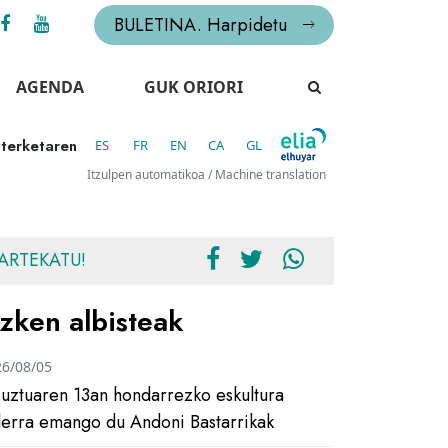
BULETINA. Harpidetu
AGENDA
GUK ORIORI
zterketaren
ES
FR
EN
CA
GL
Itzulpen automatikoa / Machine translation
ARTEKATU!
zken albisteak
26/08/05
uztuaren 13an hondarrezko eskultura
ilerra emango du Andoni Bastarrikak