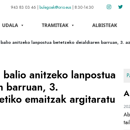
943 83 03 46
|
bulegoak@orio.eus
|
8:30-14:30
UDALA
TRAMITEAK
ALBISTEAK
l balio anitzeko lanpostua betetzeko deialdiaren barruan, 3. a
l balio anitzeko lanpostua
P
n barruan, 3.
A
etiko emaitzak argitaratu
20
Ab
ta