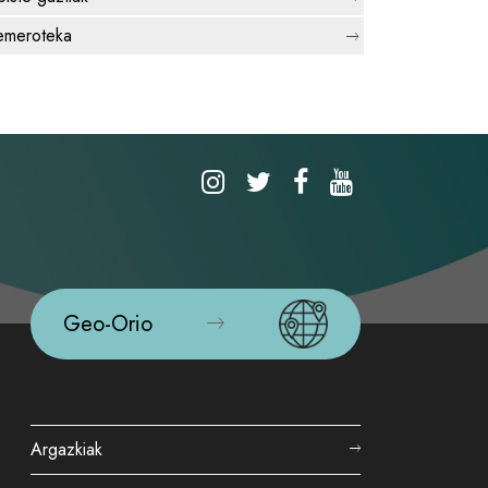
meroteka
Geo-Orio
Argazkiak