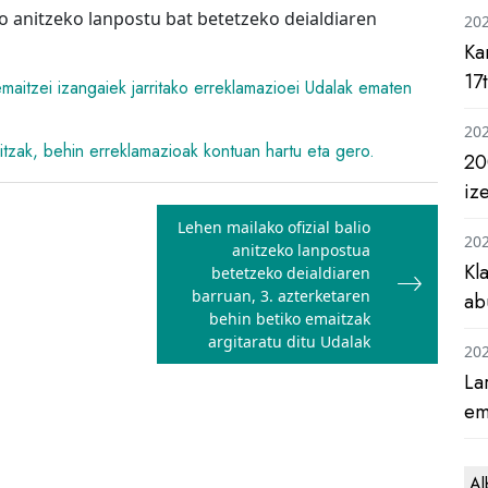
io anitzeko lanpostu bat betetzeko deialdiaren
20
Ka
17
aitzei izangaiek jarritako erreklamazioei Udalak ematen
20
itzak, behin erreklamazioak kontuan hartu eta gero.
20
iz
Lehen mailako ofizial balio
20
anitzeko lanpostua
Kl
betetzeko deialdiaren
barruan, 3. azterketaren
ab
behin betiko emaitzak
argitaratu ditu Udalak
20
La
em
Al