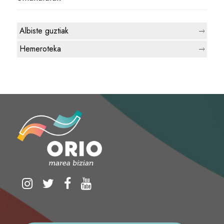
Albiste guztiak
Hemeroteka