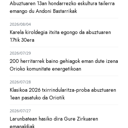
Abuztuaren 13an hondarrezko eskultura tailerra
emango du Andoni Bastarrikak
2026/08/04
Karela kiroldegia itxita egongo da abuztuaren
17tik 30era
2026/07/29
200 herritarrek baino gehiagok eman dute izena
Orioko komunitate energetikoan
2026/07/28
Klasikoa 2026 txirrindularitza-proba abuztuaren
1ean pasatuko da Oriotik
2026/07/27
Larunbatean hasiko dira Gure Zirkuaren
emanaldiak