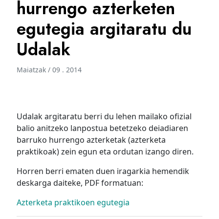
hurrengo azterketen
egutegia argitaratu du
Udalak
Maiatzak / 09 . 2014
Udalak argitaratu berri du lehen mailako ofizial
balio anitzeko lanpostua betetzeko deiadiaren
barruko hurrengo azterketak (azterketa
praktikoak) zein egun eta ordutan izango diren.
Horren berri ematen duen iragarkia hemendik
deskarga daiteke, PDF formatuan:
Azterketa praktikoen egutegia