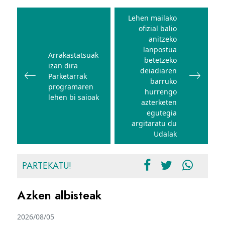
Bidalketetan
zehar
Lehen mailako
ofizial balio
nabigatu
anitzeko
lanpostua
Arrakastatsuak
betetzeko
izan dira
deiadiaren
Parketarrak
barruko
programaren
hurrengo
lehen bi saioak
azterketen
egutegia
argitaratu du
Udalak
PARTEKATU!
Azken albisteak
2026/08/05