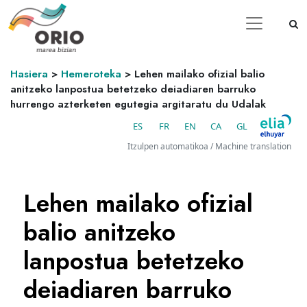
Hasiera
>
Hemeroteka
>
Lehen mailako ofizial balio
anitzeko lanpostua betetzeko deiadiaren barruko
hurrengo azterketen egutegia argitaratu du Udalak
ES
FR
EN
CA
GL
Itzulpen automatikoa / Machine translation
Lehen mailako ofizial
balio anitzeko
lanpostua betetzeko
deiadiaren barruko