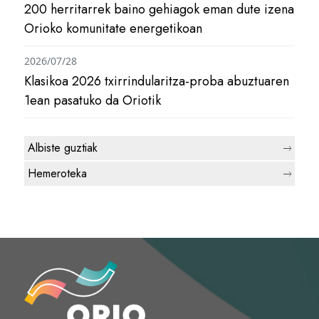
200 herritarrek baino gehiagok eman dute izena
Orioko komunitate energetikoan
2026/07/28
Klasikoa 2026 txirrindularitza-proba abuztuaren
1ean pasatuko da Oriotik
Albiste guztiak
Hemeroteka