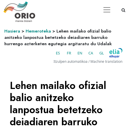
Hasiera
>
Hemeroteka
>
Lehen mailako ofizial balio
anitzeko lanpostua betetzeko deiadiaren barruko
hurrengo azterketen egutegia argitaratu du Udalak
ES
FR
EN
CA
GL
Itzulpen automatikoa / Machine translation
Lehen mailako ofizial
balio anitzeko
lanpostua betetzeko
deiadiaren barruko