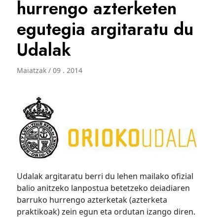
hurrengo azterketen
egutegia argitaratu du
Udalak
Maiatzak / 09 . 2014
Udalak argitaratu berri du lehen mailako ofizial
balio anitzeko lanpostua betetzeko deiadiaren
barruko hurrengo azterketak (azterketa
praktikoak) zein egun eta ordutan izango diren.