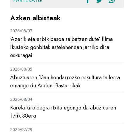
PARTEKATU!
Azken albisteak
2026/08/07
‘Azerik eta erbik basoa salbatzen dute’ filma
ikusteko gonbitak astelehenean jarriko dira
eskuragai
2026/08/05
Abuztuaren 13an hondarrezko eskultura tailerra
emango du Andoni Bastarrikak
2026/08/04
Karela kiroldegia itxita egongo da abuztuaren
17tik 30era
2026/07/29