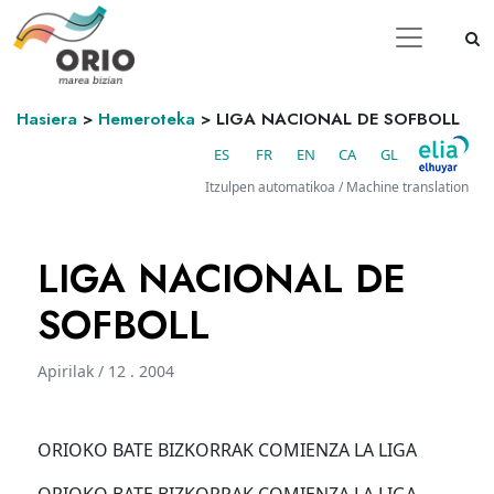
Hasiera
>
Hemeroteka
>
LIGA NACIONAL DE SOFBOLL
ES
FR
EN
CA
GL
Itzulpen automatikoa / Machine translation
LIGA NACIONAL DE
SOFBOLL
Apirilak / 12 . 2004
ORIOKO BATE BIZKORRAK COMIENZA LA LIGA