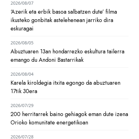
2026/08/07
‘Azerik eta erbik basoa salbatzen dute’ filma
ikusteko gonbitak astelehenean jarriko dira
eskuragai
2026/08/05
Abuztuaren 13an hondarrezko eskultura tailerra
emango du Andoni Bastarrikak
2026/08/04
Karela kiroldegia itxita egongo da abuztuaren
17tik 30era
2026/07/29
200 herritarrek baino gehiagok eman dute izena
Orioko komunitate energetikoan
2026/07/28