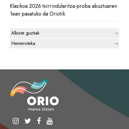
Klasikoa 2026 txirrindularitza-proba abuztuaren
1ean pasatuko da Oriotik
Albiste guztiak
Hemeroteka