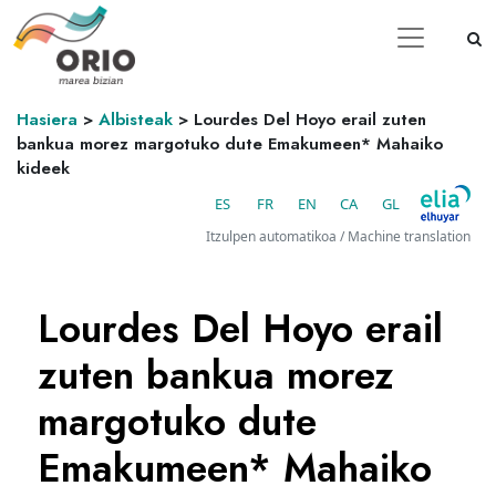
Hasiera
>
Albisteak
>
Lourdes Del Hoyo erail zuten
bankua morez margotuko dute Emakumeen* Mahaiko
kideek
ES
FR
EN
CA
GL
Itzulpen automatikoa / Machine translation
Lourdes Del Hoyo erail
zuten bankua morez
margotuko dute
Emakumeen* Mahaiko