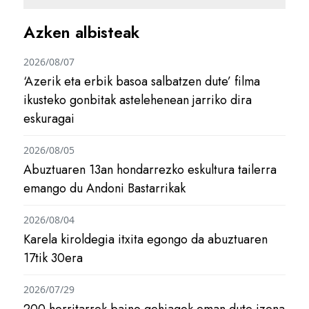
Azken albisteak
2026/08/07
‘Azerik eta erbik basoa salbatzen dute’ filma
ikusteko gonbitak astelehenean jarriko dira
eskuragai
2026/08/05
Abuztuaren 13an hondarrezko eskultura tailerra
emango du Andoni Bastarrikak
2026/08/04
Karela kiroldegia itxita egongo da abuztuaren
17tik 30era
2026/07/29