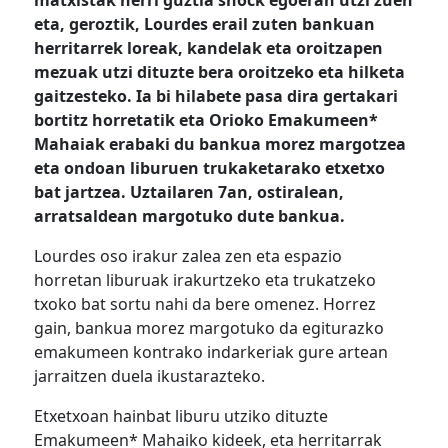
matxistak herri guztia shock egoeran utzi zuen
eta, geroztik, Lourdes erail zuten bankuan
herritarrek loreak, kandelak eta oroitzapen
mezuak utzi dituzte bera oroitzeko eta hilketa
gaitzesteko. Ia bi hilabete pasa dira gertakari
bortitz horretatik eta Orioko Emakumeen*
Mahaiak erabaki du bankua morez margotzea
eta ondoan liburuen trukaketarako etxetxo
bat jartzea. Uztailaren 7an, ostiralean,
arratsaldean margotuko dute bankua.
Lourdes oso irakur zalea zen eta espazio
horretan liburuak irakurtzeko eta trukatzeko
txoko bat sortu nahi da bere omenez. Horrez
gain, bankua morez margotuko da egiturazko
emakumeen kontrako indarkeriak gure artean
jarraitzen duela ikustarazteko.
Etxetxoan hainbat liburu utziko dituzte
Emakumeen* Mahaiko kideek, eta herritarrak