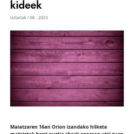
kideek
Uztailak / 06 . 2023
Maiatzaren 16an Orion izandako hilketa