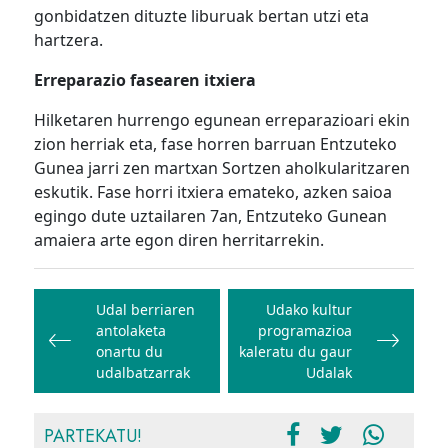
gonbidatzen dituzte liburuak bertan utzi eta
hartzera.
Erreparazio fasearen itxiera
Hilketaren hurrengo egunean erreparazioari ekin
zion herriak eta, fase horren barruan Entzuteko
Gunea jarri zen martxan Sortzen aholkularitzaren
eskutik. Fase horri itxiera emateko, azken saioa
egingo dute uztailaren 7an, Entzuteko Gunean
amaiera arte egon diren herritarrekin.
Bidalketetan
zehar
Udal berriaren
Udako kultur
antolaketa
programazioa
nabigatu
onartu du
kaleratu du gaur
udalbatzarrak
Udalak
PARTEKATU!