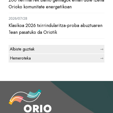
200 herritarrek baino gehiagok eman dute izena
Orioko komunitate energetikoan
2026/07/28
Klasikoa 2026 txirrindularitza-proba abuztuaren
1ean pasatuko da Oriotik
Albiste guztiak
Hemeroteka