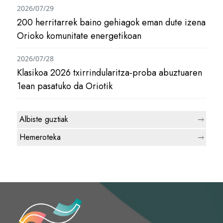
2026/07/29
200 herritarrek baino gehiagok eman dute izena
Orioko komunitate energetikoan
2026/07/28
Klasikoa 2026 txirrindularitza-proba abuztuaren
1ean pasatuko da Oriotik
Albiste guztiak
Hemeroteka