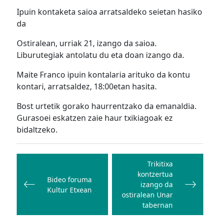
Ipuin kontaketa saioa arratsaldeko seietan hasiko
da
Ostiralean, urriak 21, izango da saioa.
Liburutegiak antolatu du eta doan izango da.
Maite Franco ipuin kontalaria arituko da kontu
kontari, arratsaldez, 18:00etan hasita.
Bost urtetik gorako haurrentzako da emanaldia.
Gurasoei eskatzen zaie haur txikiagoak ez
bidaltzeko.
Bidalketetan
zehar
Trikitixa
kontzertua
nabigatu
Bideo foruma
izango da
Kultur Etxean
ostiralean Unar
tabernan