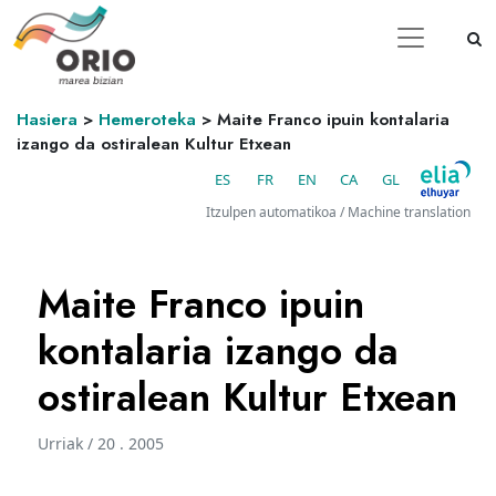
Hasiera
>
Hemeroteka
>
Maite Franco ipuin kontalaria
izango da ostiralean Kultur Etxean
ES
FR
EN
CA
GL
Itzulpen automatikoa / Machine translation
Maite Franco ipuin
kontalaria izango da
ostiralean Kultur Etxean
Urriak / 20 . 2005