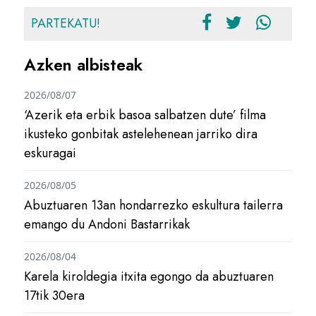
PARTEKATU!
Azken albisteak
2026/08/07
‘Azerik eta erbik basoa salbatzen dute’ filma
ikusteko gonbitak astelehenean jarriko dira
eskuragai
2026/08/05
Abuztuaren 13an hondarrezko eskultura tailerra
emango du Andoni Bastarrikak
2026/08/04
Karela kiroldegia itxita egongo da abuztuaren
17tik 30era