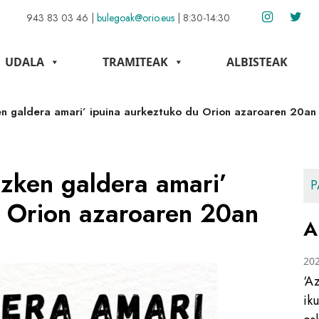
943 83 03 46
|
bulegoak@orio.eus
|
8:30-14:30
UDALA
TRAMITEAK
ALBISTEAK
en galdera amari’ ipuina aurkeztuko du Orion azaroaren 20an
Azken galdera amari’
P
u Orion azaroaren 20an
A
20
‘A
ik