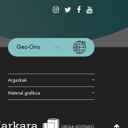
Geo-Orio
Argazkiak
Material grafikoa