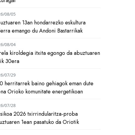
kuragai
26/08/05
uztuaren 13an hondarrezko eskultura
ilerra emango du Andoni Bastarrikak
26/08/04
rela kiroldegia itxita egongo da abuztuaren
tik 30era
26/07/29
0 herritarrek baino gehiagok eman dute
ena Orioko komunitate energetikoan
26/07/28
asikoa 2026 txirrindularitza-proba
uztuaren 1ean pasatuko da Oriotik