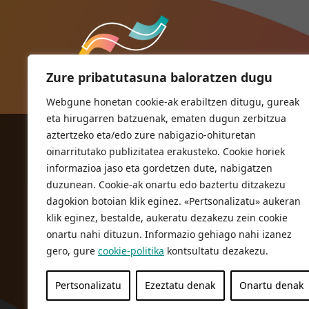
Zure pribatutasuna baloratzen dugu
Webgune honetan cookie-ak erabiltzen ditugu, gureak
eta hirugarren batzuenak, ematen dugun zerbitzua
aztertzeko eta/edo zure nabigazio-ohituretan
ORIOKO UDALA
oinarritutako publizitatea erakusteko. Cookie horiek
Herriko plaza,1
informazioa jaso eta gordetzen dute, nabigatzen
20810 Orio (Gipuzkoa)
duzunean. Cookie-ak onartu edo baztertu ditzakezu
T. 943 83 03 46
dagokion botoian klik eginez. «Pertsonalizatu» aukeran
klik eginez, bestalde, aukeratu dezakezu zein cookie
bulegoak@orio.eus
onartu nahi dituzun. Informazio gehiago nahi izanez
gero, gure
cookie-politika
kontsultatu dezakezu.
Pertsonalizatu
Ezeztatu denak
Onartu denak