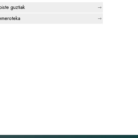
biste guztiak
meroteka