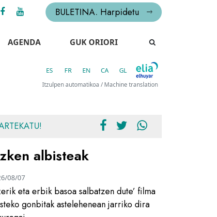
BULETINA. Harpidetu
AGENDA
GUK ORIORI
ES
FR
EN
CA
GL
Itzulpen automatikoa / Machine translation
ARTEKATU!
zken albisteak
26/08/07
zerik eta erbik basoa salbatzen dute’ filma
usteko gonbitak astelehenean jarriko dira