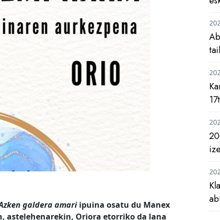
es
20
Ab
ta
20
Ka
17
20
20
iz
20
Kl
ab
Azken galdera amari
ipuina osatu du Manex
n, astelehenarekin, Oriora etorriko da lana