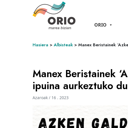
ORIO
Hasiera
>
Albisteak
>
Manex Beristainek ‘Azk
Manex Beristainek ‘
ipuina aurkeztuko d
Azaroak / 16 . 2023