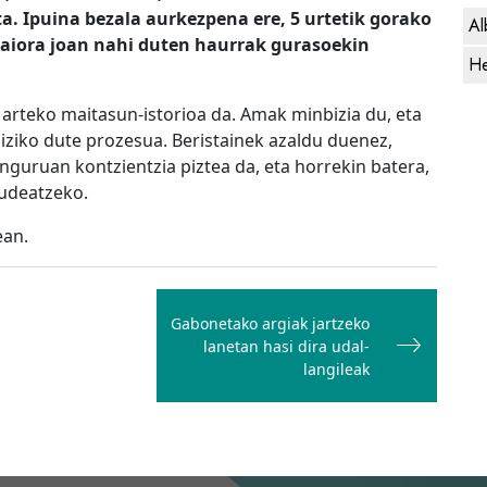
a. Ipuina bezala aurkezpena ere, 5 urtetik gorako
Al
saiora joan nahi duten haurrak gurasoekin
He
arteko maitasun-istorioa da. Amak minbizia du, eta
biziko dute prozesua. Beristainek azaldu duenez,
nguruan kontzientzia piztea da, eta horrekin batera,
kudeatzeko.
ean.
Gabonetako argiak jartzeko
lanetan hasi dira udal-
langileak