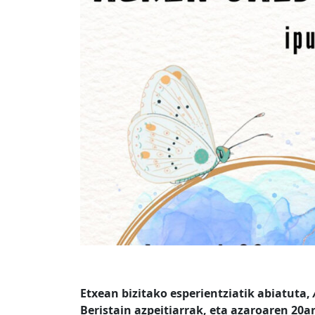
Etxean bizitako esperientziatik abiatuta,
Beristain azpeitiarrak, eta azaroaren 20a