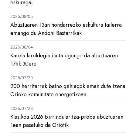
eskuragai
2026/08/05
Abuztuaren 13an hondarrezko eskultura tailerra
emango du Andoni Bastarrikak
2026/08/04
Karela kiroldegia itxita egongo da abuztuaren
17tik 30era
2026/07/29
200 herritarrek baino gehiagok eman dute izena
Orioko komunitate energetikoan
2026/07/28
Klasikoa 2026 txirrindularitza-proba abuztuaren
1ean pasatuko da Oriotik