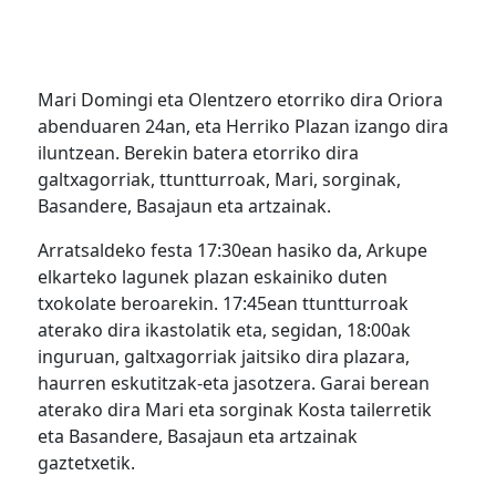
Mari Domingi eta Olentzero etorriko dira Oriora
abenduaren 24an, eta Herriko Plazan izango dira
iluntzean. Berekin batera etorriko dira
galtxagorriak, ttuntturroak, Mari, sorginak,
Basandere, Basajaun eta artzainak.
Arratsaldeko festa 17:30ean hasiko da, Arkupe
elkarteko lagunek plazan eskainiko duten
txokolate beroarekin. 17:45ean ttuntturroak
aterako dira ikastolatik eta, segidan, 18:00ak
inguruan, galtxagorriak jaitsiko dira plazara,
haurren eskutitzak-eta jasotzera. Garai berean
aterako dira Mari eta sorginak Kosta tailerretik
eta Basandere, Basajaun eta artzainak
gaztetxetik.