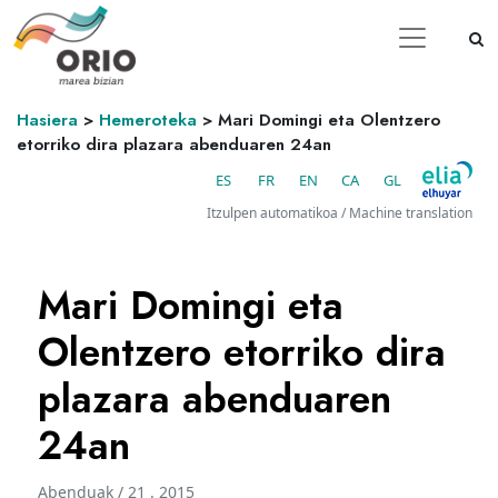
Hasiera
>
Hemeroteka
>
Mari Domingi eta Olentzero
etorriko dira plazara abenduaren 24an
ES
FR
EN
CA
GL
Itzulpen automatikoa / Machine translation
Mari Domingi eta
Olentzero etorriko dira
plazara abenduaren
24an
Abenduak / 21 . 2015