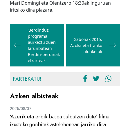
Mari Domingi eta Olentzero 18:30ak inguruan
iritsiko dira plazara.
Bidalketetan
zehar
‘Berdinduz’
programa
nabigatu
Gabonak 2015.
aurkeztu zuen
Azoka eta trafiko
larunbatean
aldaketak
Berdin-berdinak
elkarteak
PARTEKATU!
Azken albisteak
2026/08/07
‘Azerik eta erbik basoa salbatzen dute’ filma
ikusteko gonbitak astelehenean jarriko dira