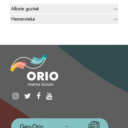
Albiste guztiak
Hemeroteka
Geo-Orio