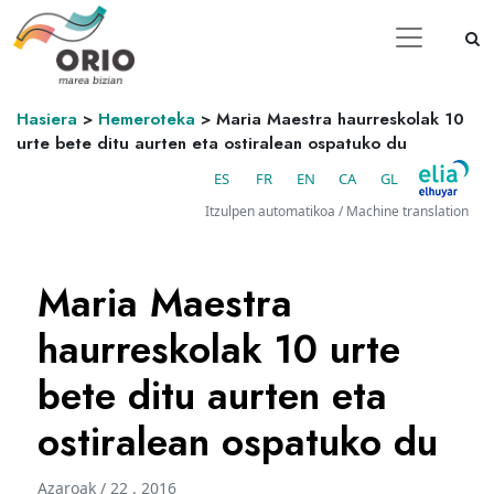
Hasiera
>
Hemeroteka
>
Maria Maestra haurreskolak 10
urte bete ditu aurten eta ostiralean ospatuko du
ES
FR
EN
CA
GL
Itzulpen automatikoa / Machine translation
Maria Maestra
haurreskolak 10 urte
bete ditu aurten eta
ostiralean ospatuko du
Azaroak / 22 . 2016