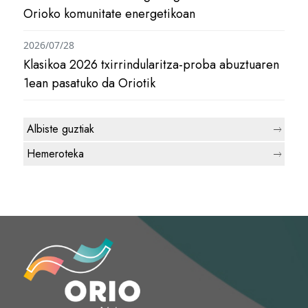
Orioko komunitate energetikoan
2026/07/28
Klasikoa 2026 txirrindularitza-proba abuztuaren
1ean pasatuko da Oriotik
Albiste guztiak
Hemeroteka