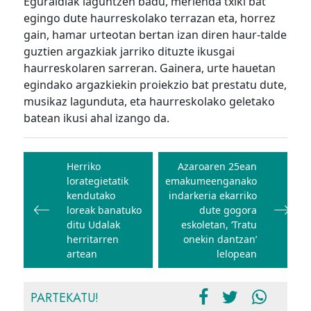
Eguraldiak laguntzen badu, merienda txiki bat
egingo dute haurreskolako terrazan eta, horrez
gain, hamar urteotan bertan izan diren haur-talde
guztien argazkiak jarriko dituzte ikusgai
haurreskolaren sarreran. Gainera, urte hauetan
egindako argazkiekin proiekzio bat prestatu dute,
musikaz lagunduta, eta haurreskolako geletako
batean ikusi ahal izango da.
Bidalketetan
zehar
Herriko
Azaroaren 25ean
lorategietatik
emakumeenganako
nabigatu
kendutako
indarkeria ekarriko
loreak banatuko
dute gogora
ditu Udalak
eskoletan, ‘Tratu
herritarren
onekin dantzan’
artean
lelopean
PARTEKATU!