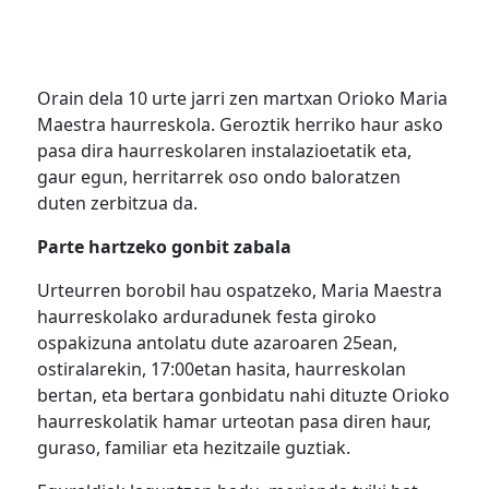
Orain dela 10 urte jarri zen martxan Orioko Maria
Maestra haurreskola. Geroztik herriko haur asko
pasa dira haurreskolaren instalazioetatik eta,
gaur egun, herritarrek oso ondo baloratzen
duten zerbitzua da.
Parte hartzeko gonbit zabala
Urteurren borobil hau ospatzeko, Maria Maestra
haurreskolako arduradunek festa giroko
ospakizuna antolatu dute azaroaren 25ean,
ostiralarekin, 17:00etan hasita, haurreskolan
bertan, eta bertara gonbidatu nahi dituzte Orioko
haurreskolatik hamar urteotan pasa diren haur,
guraso, familiar eta hezitzaile guztiak.