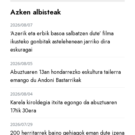
Azken albisteak
2026/08/07
‘Azerik eta erbik basoa salbatzen dute’ filma
ikusteko gonbitak astelehenean jarriko dira
eskuragai
2026/08/05
Abuztuaren 13an hondarrezko eskultura tailerra
emango du Andoni Bastarrikak
2026/08/04
Karela kiroldegia itxita egongo da abuztuaren
17tik 30era
2026/07/29
200 herritarrek baino gehiagok eman dute izena