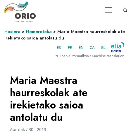
Hasiera
>
Hemeroteka
>
Maria Maestra haurreskolak ate
irekietako saioa antolatu du
ES
FR
EN
CA
GL
Itzulpen automatikoa / Machine translation
Maria Maestra
haurreskolak ate
irekietako saioa
antolatu du
Apirilak / 30 . 2013