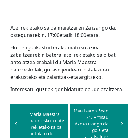
Ate irekietako saioa maiatzaren 2a izango da,
ostegunarekin, 17:00etatik 18:00etara.
Hurrengo ikasturterako matrikulazioa
zabaltzearekin batera, ate irekietako saio bat
antolatzea erabaki du Maria Maestra
haurreskolak, guraso jendeari instalazioak
erakusteko eta zalantzak-eta argitzeko.
Interesatu guztiak gonbidatuta daude azaltzera.
Bidalketetan
zehar
Maiatzaren 5ean
Maria Maestra
21. Artisau
nabigatu
haurreskolak ate
Azoka izango da
irekietako saioa
goiz eta
antolatu du
arratsaldez