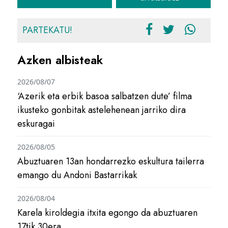
PARTEKATU!
Azken albisteak
2026/08/07
‘Azerik eta erbik basoa salbatzen dute’ filma
ikusteko gonbitak astelehenean jarriko dira
eskuragai
2026/08/05
Abuztuaren 13an hondarrezko eskultura tailerra
emango du Andoni Bastarrikak
2026/08/04
Karela kiroldegia itxita egongo da abuztuaren
17tik 30era