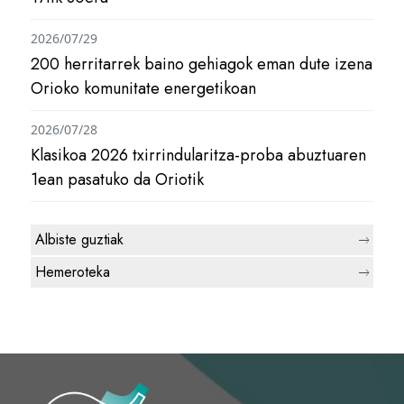
2026/07/29
200 herritarrek baino gehiagok eman dute izena
Orioko komunitate energetikoan
2026/07/28
Klasikoa 2026 txirrindularitza-proba abuztuaren
1ean pasatuko da Oriotik
Albiste guztiak
Hemeroteka