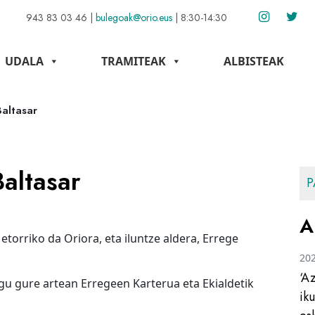
943 83 03 46
|
bulegoak@orio.eus
|
8:30-14:30
UDALA
TRAMITEAK
ALBISTEAK
altasar
altasar
P
A
 etorriko da Oriora, eta iluntze aldera, Errege
20
‘A
ugu gure artean Erregeen Karterua eta Ekialdetik
ik