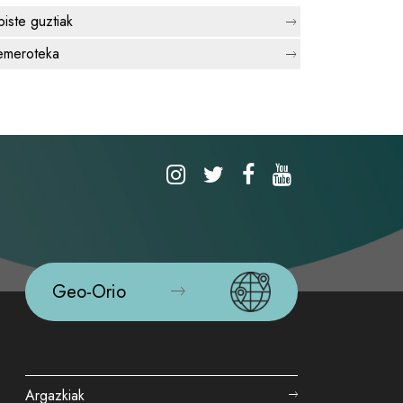
biste guztiak
meroteka
Geo-Orio
Argazkiak