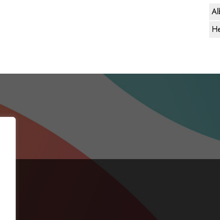
Al
He