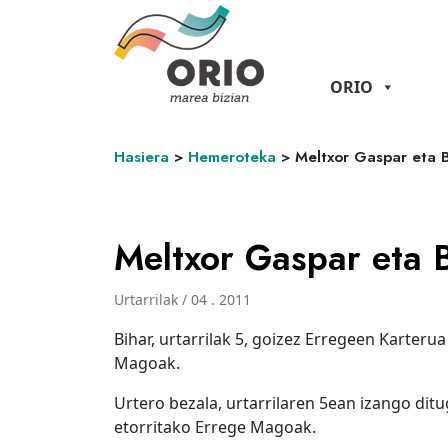
ORIO
Hasiera
>
Hemeroteka
>
Meltxor Gaspar eta B
Meltxor Gaspar eta B
Urtarrilak / 04 . 2011
Bihar, urtarrilak 5, goizez Erregeen Karterua
Magoak.
Urtero bezala, urtarrilaren 5ean izango dit
etorritako Errege Magoak.