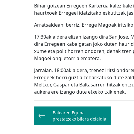
Bihar goizean Erregeen Karterua kalez kale 
haurtxoek Erregeei idatzitako eskutitzak jas
Arratsaldean, berriz, Errege Magoak iritsiko
17:30ak aldera elizan izango dira San Jose,
dira Erregeen kabalgatan joko duten haur da
xume eta polit horren ondoren, denak tren ge
Magoei ongi etorria ematera.
Jarraian, 18:00ak aldera, trenez iritsi ondo
Erregeek herri guztia zeharkatuko dute zaldi
Meltxor, Gaspar eta Baltasarren hitzak ent
aukera ere izango dute etxeko txikienek.
Bidalketetan
Balearen Eguna
zehar
prestatzeko bilera deialdia
nabigatu