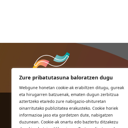
Zure pribatutasuna baloratzen dugu
Webgune honetan cookie-ak erabiltzen ditugu, gureak
eta hirugarren batzuenak, ematen dugun zerbitzua
aztertzeko eta/edo zure nabigazio-ohituretan
ORIOKO UDALA
oinarritutako publizitatea erakusteko. Cookie horiek
Herriko plaza,1
informazioa jaso eta gordetzen dute, nabigatzen
20810 Orio (Gipuzkoa)
duzunean. Cookie-ak onartu edo baztertu ditzakezu
T. 943 83 03 46