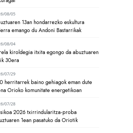
kuragai
26/08/05
uztuaren 13an hondarrezko eskultura
ilerra emango du Andoni Bastarrikak
26/08/04
rela kiroldegia itxita egongo da abuztuaren
tik 30era
26/07/29
0 herritarrek baino gehiagok eman dute
ena Orioko komunitate energetikoan
26/07/28
asikoa 2026 txirrindularitza-proba
uztuaren 1ean pasatuko da Oriotik