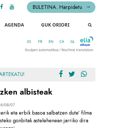
BULETINA. Harpidetu
AGENDA
GUK ORIORI
ES
FR
EN
CA
GL
Itzulpen automatikoa / Machine translation
ARTEKATU!
zken albisteak
26/08/07
zerik eta erbik basoa salbatzen dute’ filma
usteko gonbitak astelehenean jarriko dira