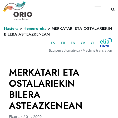
Hasiera
>
Hemeroteka
>
MERKATARI ETA OSTALARIEKIN
BILERA ASTEAZKENEAN
ES
FR
EN
CA
GL
Itzulpen automatikoa / Machine translation
MERKATARI ETA
OSTALARIEKIN
BILERA
ASTEAZKENEAN
Ekainak / 01 . 2009