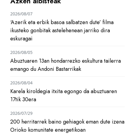
Azken albisteak
2026/08/07
‘Azerik eta erbik basoa salbatzen dute’ filma
ikusteko gonbitak astelehenean jarriko dira
eskuragai
2026/08/05
Abuztuaren 13an hondarrezko eskultura tailerra
emango du Andoni Bastarrikak
2026/08/04
Karela kiroldegia itxita egongo da abuztuaren
17tik 30era
2026/07/29
200 herritarrek baino gehiagok eman dute izena
Orioko komunitate energetikoan