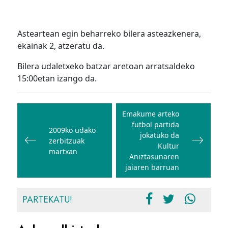
Asteartean egin beharreko bilera asteazkenera,
ekainak 2, atzeratu da.
Bilera udaletxeko batzar aretoan arratsaldeko
15:00etan izango da.
Bidalketetan
zehar
Emakume arteko
futbol partida
nabigatu
2009ko udako
jokatuko da
zerbitzuak
Kultur
martxan
Aniztasunaren
jaiaren barruan
PARTEKATU!