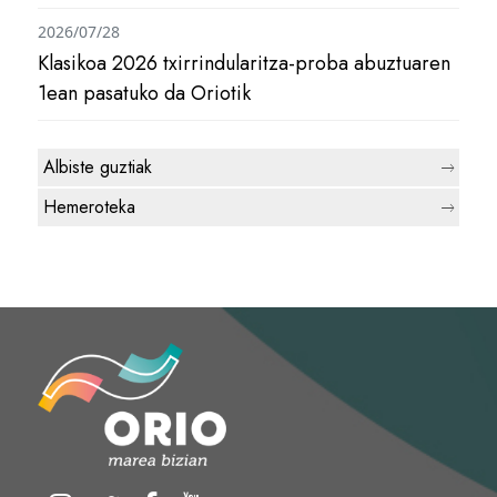
2026/07/28
Klasikoa 2026 txirrindularitza-proba abuztuaren
1ean pasatuko da Oriotik
Albiste guztiak
Hemeroteka