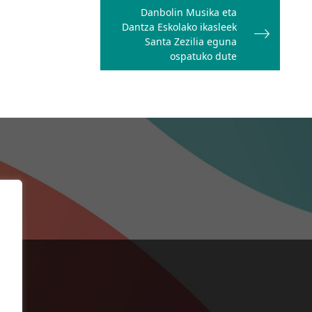
Danbolin Musika eta
Dantza Eskolako ikasleek
Santa Zezilia eguna
ospatuko dute