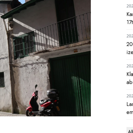
20
Ka
17
20
20
iz
20
Kl
ab
20
La
em
Al