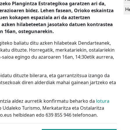
zeko Plangintza Estrategikoa garatzen ari da,
He
azioaren bidez. Lehen fasean, Orioko eskaintza
uen kokapen espaziala ari da aztertzen
, azken hilabeteetan jasotako datuen kontrastea
en 16an, ostegunarekin.
giteko baliatu ditu azken hilabeteak Dendarteanek,
ikatu dituzte. Horregatik, merkatariekin, ostalariekin
-saioa egingo du azaroaren 16an, 14:30etik aurrera,
atu dituzte bilerara, eta garrantzitsua izango da
ntsezkoak diren alderdiak mahai gainean jartzeko eta
entzia aldez aurretik konfirmatu beharko da
lotura
ko Udaleko Turismo, Merkataritza eta Ostalaritza
io.eus helbidean edo 639 855 946 telefonoan.