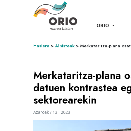
ORIO
Hasiera
>
Albisteak
>
Merkataritza-plana osat
Merkataritza-plana o
datuen kontrastea e
sektorearekin
Azaroak / 13 . 2023