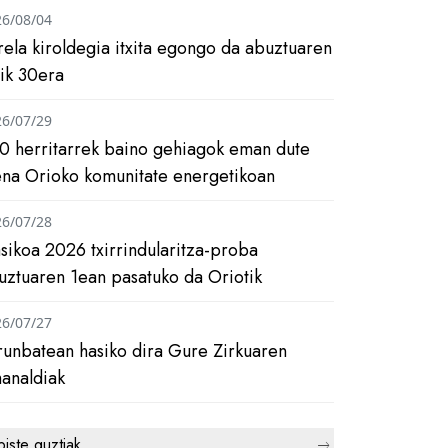
26/08/04
rela kiroldegia itxita egongo da abuztuaren
tik 30era
26/07/29
0 herritarrek baino gehiagok eman dute
ena Orioko komunitate energetikoan
26/07/28
asikoa 2026 txirrindularitza-proba
uztuaren 1ean pasatuko da Oriotik
26/07/27
runbatean hasiko dira Gure Zirkuaren
analdiak
biste guztiak