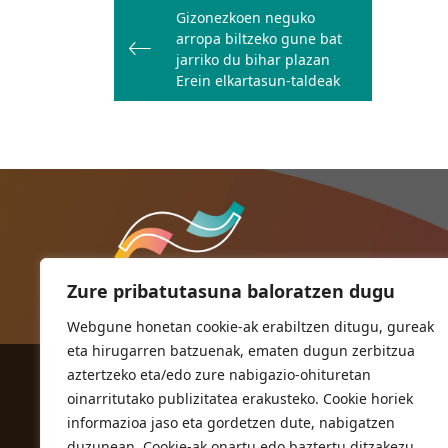
Gizonezkoen neguko
zehar
arropa biltzeko gune bat
nabigatu
jarriko du bihar plazan
Erein elkartasun-taldeak
Zure pribatutasuna baloratzen dugu
Webgune honetan cookie-ak erabiltzen ditugu, gureak
eta hirugarren batzuenak, ematen dugun zerbitzua
aztertzeko eta/edo zure nabigazio-ohituretan
ORIOKO UDALA
oinarritutako publizitatea erakusteko. Cookie horiek
Herriko plaza,1
informazioa jaso eta gordetzen dute, nabigatzen
20810 Orio (Gipuzkoa)
duzunean. Cookie-ak onartu edo baztertu ditzakezu