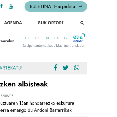
BULETINA. Harpidetu
AGENDA
GUK ORIORI
ES
FR
EN
CA
GL
rearekin
Itzulpen automatikoa / Machine translation
ARTEKATU!
zken albisteak
26/08/05
uztuaren 13an hondarrezko eskultura
ilerra emango du Andoni Bastarrikak