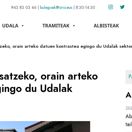
943 83 03 46
|
bulegoak@orio.eus
|
8:30-14:30
UDALA
TRAMITEAK
ALBISTEAK
zeko, orain arteko datuen kontrastea egingo du Udalak sekto
satzeko, orain arteko
P
gingo du Udalak
A
20
Ab
ta