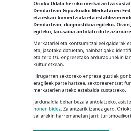
Orioko Udala herriko merkataritza sustat
Dendartean Gipuzkoako Merkatarien Feder
eta eskari komertziala eta establezimend
Dendartean, diagnostikoa egiteko. Orain
egiteko, lan-saioa antolatu dute azaroar
Merkatariei eta kontsumitzaileei galderak e
eta, jasotako datuetan, hainbat gako identif
eta zerbitzu-enpresetako arduradunekin lan
kultur etxean.
Hirugarren sektoreko enpresa guztiak gonbid
eragileek parte hartzea, sektorearentzat fu
merkatarien arteko eztabaida sustatzeko.
Jardunaldia behar bezala antolatzeko, asist
honen bidez
. Zalantzarik izanez gero, Orio
sailarekin harremanetan jarri: turismoa@or
Bidalketetan