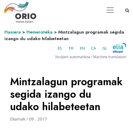
Hasiera
>
Hemeroteka
>
Mintzalagun programak segida
izango du udako hilabeteetan
ES
FR
EN
CA
GL
Itzulpen automatikoa / Machine translation
Mintzalagun programak
segida izango du
udako hilabeteetan
Ekainak / 09 . 2017