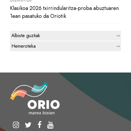
Klasikoa 2026 txirrindularitza-proba abuztuaren
1ean pasatuko da Oriotik
Albiste guztiak
Hemeroteka