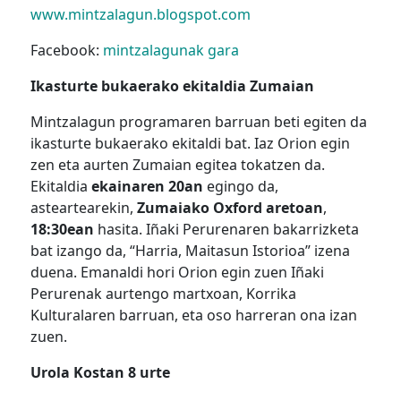
www.mintzalagun.blogspot.com
Facebook:
mintzalagunak gara
Ikasturte bukaerako ekitaldia Zumaian
Mintzalagun programaren barruan beti egiten da
ikasturte bukaerako ekitaldi bat. Iaz Orion egin
zen eta aurten Zumaian egitea tokatzen da.
Ekitaldia
ekainaren 20an
egingo da,
asteartearekin,
Zumaiako Oxford aretoan
,
18:30ean
hasita. Iñaki Perurenaren bakarrizketa
bat izango da, “Harria, Maitasun Istorioa” izena
duena. Emanaldi hori Orion egin zuen Iñaki
Perurenak aurtengo martxoan, Korrika
Kulturalaren barruan, eta oso harreran ona izan
zuen.
Urola Kostan 8 urte