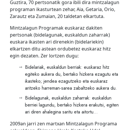
Guztira, 70 pertsonatik gora ibili dira mintzalagun
programan ikasturtean zehar, Aia, Getaria, Orio,
Zarautz eta Zumaian, 20 taldetan elkartuta.
Mintzalagun Programak euskaraz dakiten
pertsonak (bidelagunak, euskaldun zaharrak)
euskara ikasten ari direnekin (bidelariekin)
elkartzen ditu astean ordubetez euskaraz hitz
egin dezaten. Zer lortzen dugu:
Bidelariak, euskaldun berriak: euskaraz hitz
egiteko aukera du, bertako hizkera ezagutu eta
ikasteko; jendea ezagutzeko eta euskaraz
aritzeko harreman-sarea zabaltzeko aukera du.
Bidelagunak, euskaldun zaharrak: euskaldun
berriei lagundu, bertako hizkera erakutsi, egiten
ari diren ahalegina saritu eta aitortu…
2009an jarri zen martxan Mintzalagun Programa