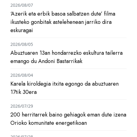
2026/08/07
‘Azerik eta erbik basoa salbatzen dute’ filma
ikusteko gonbitak astelehenean jarriko dira
eskuragai
2026/08/05
Abuztuaren 13an hondarrezko eskultura tailerra
emango du Andoni Bastarrikak
2026/08/04
Karela kiroldegia itxita egongo da abuztuaren
17tik 30era
2026/07/29
200 herritarrek baino gehiagok eman dute izena
Orioko komunitate energetikoan
2026/07/28