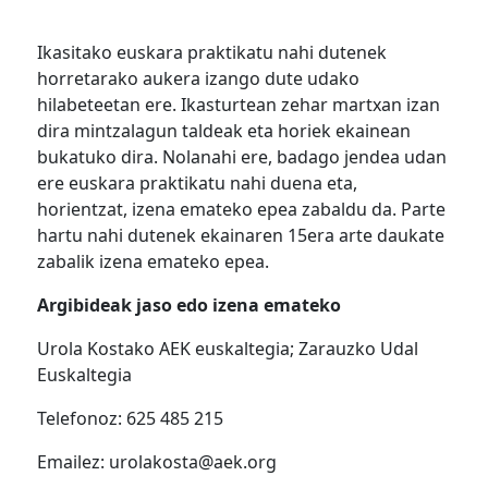
Ikasitako euskara praktikatu nahi dutenek
horretarako aukera izango dute udako
hilabeteetan ere. Ikasturtean zehar martxan izan
dira mintzalagun taldeak eta horiek ekainean
bukatuko dira. Nolanahi ere, badago jendea udan
ere euskara praktikatu nahi duena eta,
horientzat, izena emateko epea zabaldu da. Parte
hartu nahi dutenek ekainaren 15era arte daukate
zabalik izena emateko epea.
Argibideak jaso edo izena emateko
Urola Kostako AEK euskaltegia; Zarauzko Udal
Euskaltegia
Telefonoz: 625 485 215
Emailez:
urolakosta@aek.org