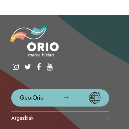
Geo-Orio
Argazkiak