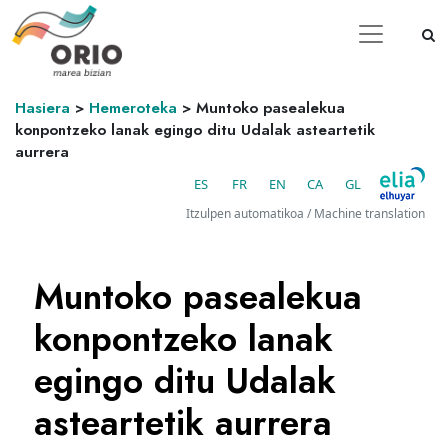
Hasiera
>
Hemeroteka
>
Muntoko pasealekua
konpontzeko lanak egingo ditu Udalak asteartetik
aurrera
ES
FR
EN
CA
GL
Itzulpen automatikoa / Machine translation
Muntoko pasealekua
konpontzeko lanak
egingo ditu Udalak
asteartetik aurrera