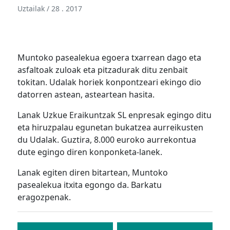
Uztailak / 28 . 2017
Muntoko pasealekua egoera txarrean dago eta
asfaltoak zuloak eta pitzadurak ditu zenbait
tokitan. Udalak horiek konpontzeari ekingo dio
datorren astean, asteartean hasita.
Lanak Uzkue Eraikuntzak SL enpresak egingo ditu
eta hiruzpalau egunetan bukatzea aurreikusten
du Udalak. Guztira, 8.000 euroko aurrekontua
dute egingo diren konponketa-lanek.
Lanak egiten diren bitartean, Muntoko
pasealekua itxita egongo da. Barkatu
eragozpenak.
Bidalketetan