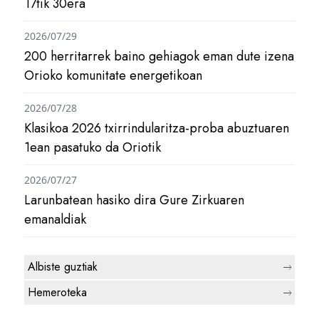
17tik 30era
2026/07/29
200 herritarrek baino gehiagok eman dute izena
Orioko komunitate energetikoan
2026/07/28
Klasikoa 2026 txirrindularitza-proba abuztuaren
1ean pasatuko da Oriotik
2026/07/27
Larunbatean hasiko dira Gure Zirkuaren
emanaldiak
Albiste guztiak
Hemeroteka