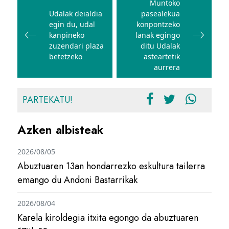
zehar
Muntoko
Udalak deialdia
pasealekua
nabigatu
egin du, udal
konpontzeko
kanpineko
lanak egingo
zuzendari plaza
ditu Udalak
betetzeko
asteartetik
aurrera
PARTEKATU!
Azken albisteak
2026/08/05
Abuztuaren 13an hondarrezko eskultura tailerra
emango du Andoni Bastarrikak
2026/08/04
Karela kiroldegia itxita egongo da abuztuaren