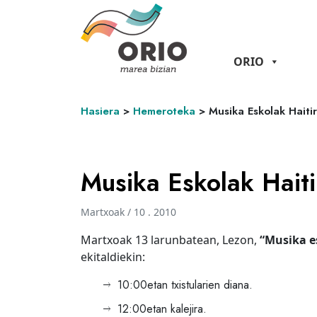
ORIO
Hasiera
>
Hemeroteka
>
Musika Eskolak Haiti
Musika Eskolak Haiti
Martxoak / 10 . 2010
Martxoak 13 larunbatean, Lezon,
“Musika e
ekitaldiekin:
10:00etan txistularien diana.
12:00etan kalejira.