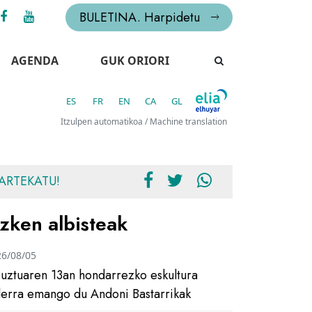
BULETINA. Harpidetu
AGENDA
GUK ORIORI
ES
FR
EN
CA
GL
Itzulpen automatikoa / Machine translation
ARTEKATU!
zken albisteak
26/08/05
uztuaren 13an hondarrezko eskultura
ilerra emango du Andoni Bastarrikak