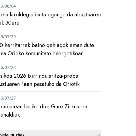
26/08/04
rela kiroldegia itxita egongo da abuztuaren
tik 30era
26/07/29
0 herritarrek baino gehiagok eman dute
ena Orioko komunitate energetikoan
26/07/28
asikoa 2026 txirrindularitza-proba
uztuaren 1ean pasatuko da Oriotik
26/07/27
runbatean hasiko dira Gure Zirkuaren
analdiak
biste guztiak