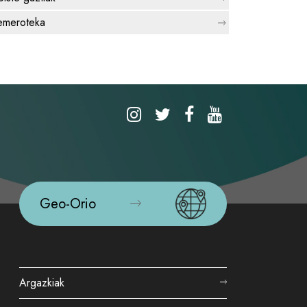
meroteka
Geo-Orio
Argazkiak