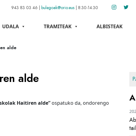
943 83 03 46
|
bulegoak@orio.eus
|
8:30-14:30
UDALA
TRAMITEAK
ALBISTEAK
ren alde
ren alde
P
A
skolak Haitiren alde”
ospatuko da, ondorengo
20
Ab
ta