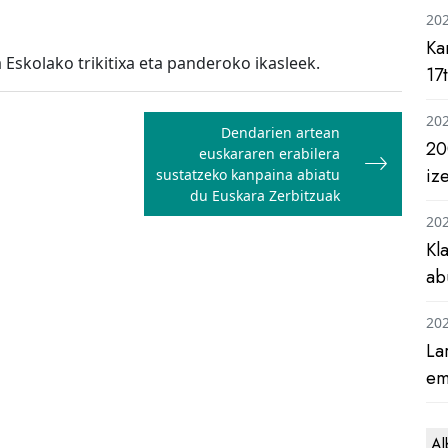
20
Ka
Eskolako trikitixa eta panderoko ikasleek.
17
20
Dendarien artean
20
euskararen erabilera
iz
sustatzeko kanpaina abiatu
du Euskara Zerbitzuak
20
Kl
ab
20
La
em
Al