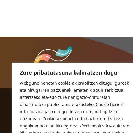
Zure pribatutasuna baloratzen dugu
Webgune honetan cookie-ak erabiltzen ditugu, gureak
eta hirugarren batzuenak, ematen dugun zerbitzua
aztertzeko eta/edo zure nabigazio-ohituretan
ORIOKO UDALA
oinarritutako publizitatea erakusteko. Cookie horiek
Herriko plaza,1
informazioa jaso eta gordetzen dute, nabigatzen
20810 Orio (Gipuzkoa)
duzunean. Cookie-ak onartu edo baztertu ditzakezu
T. 943 83 03 46
dagokion botoian klik eginez. «Pertsonalizatu» aukeran
klik eginez, bestalde, aukeratu dezakezu zein cookie