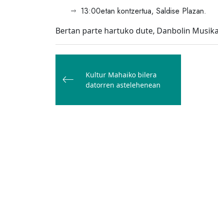
13:00etan kontzertua, Saldise Plazan.
Bertan parte hartuko dute, Danbolin Musika 
Bidalketetan
zehar
Kultur Mahaiko bilera
nabigatu
datorren astelehenean