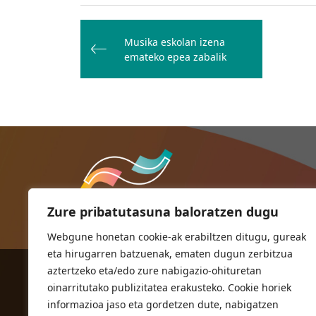
Bidalketetan
zehar
Musika eskolan izena
emateko epea zabalik
nabigatu
Zure pribatutasuna baloratzen dugu
Webgune honetan cookie-ak erabiltzen ditugu, gureak
eta hirugarren batzuenak, ematen dugun zerbitzua
aztertzeko eta/edo zure nabigazio-ohituretan
ORIOKO UDALA
oinarritutako publizitatea erakusteko. Cookie horiek
Herriko plaza,1
informazioa jaso eta gordetzen dute, nabigatzen
20810 Orio (Gipuzkoa)