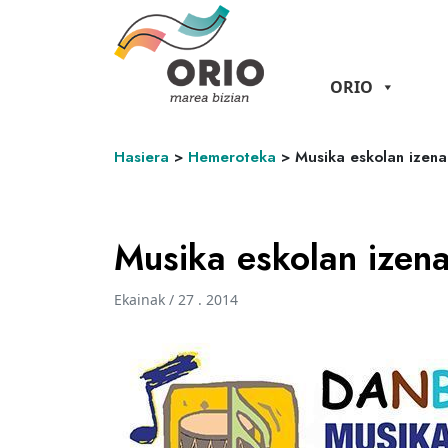
ORIO
Hasiera
>
Hemeroteka
>
Musika eskolan izen
Musika eskolan izen
Ekainak / 27 . 2014