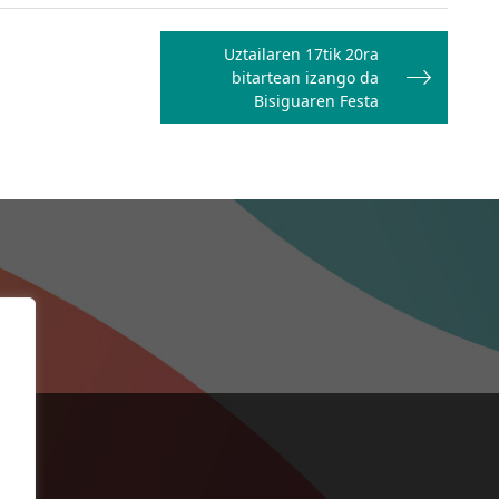
Uztailaren 17tik 20ra
bitartean izango da
Bisiguaren Festa