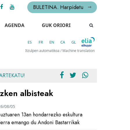
BULETINA. Harpidetu
AGENDA
GUK ORIORI
ES
FR
EN
CA
GL
Itzulpen automatikoa / Machine translation
ARTEKATU!
zken albisteak
26/08/05
uztuaren 13an hondarrezko eskultura
ilerra emango du Andoni Bastarrikak