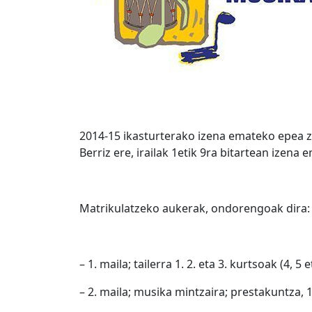
2014-15 ikasturterako izena emateko epea z
Berriz ere, irailak 1etik 9ra bitartean izena
Matrikulatzeko aukerak, ondorengoak dira:
– 1. maila; tailerra 1. 2. eta 3. kurtsoak (4, 5 
– 2. maila; musika mintzaira; prestakuntza, 1.,