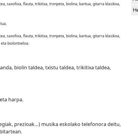
a, saxofoia, flauta, trikitixa, tronpeta, biolina, kantua, gitarra klasikoa,
He
atua.
a, saxofoia, flauta, trikitixa, tronpeta, biolina, kantua, gitarra klasikoa,
 eta biolontxeloa.
da, biolin taldea, txistu taldea, trikitixa taldea,
 eta harpa.
egiak, prezioak…) musika eskolako telefonora deitu,
bitartean.