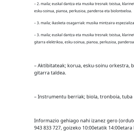
– 2. maila; euskal dantza eta musika tresnak: txistua, klarinete
esku-soinua, pianoa, perkusioa, panderoa eta biolontxeloa.
– 3. maila; ikasketa osagarriak: musika mintzaira espezializ
– 3. maila; euskal dantza eta musika tresnak: txistua, klarinete
gitarra elektrikoa, esku-soinua, pianoa, perkusioa, panderoa
– Aktibitateak; korua, esku-soinu orkestra, ban
gitarra taldea.
– Instrumentu berriak; biola, tronboia, tuba
Informazio gehiago nahi izanez gero (ordut
943 833 727, goizeko 10:00etatik 14:00etara 