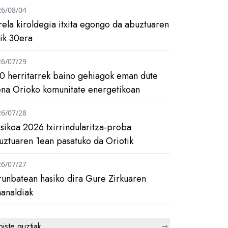
26/08/04
rela kiroldegia itxita egongo da abuztuaren
tik 30era
26/07/29
0 herritarrek baino gehiagok eman dute
ena Orioko komunitate energetikoan
26/07/28
asikoa 2026 txirrindularitza-proba
uztuaren 1ean pasatuko da Oriotik
26/07/27
runbatean hasiko dira Gure Zirkuaren
analdiak
biste guztiak