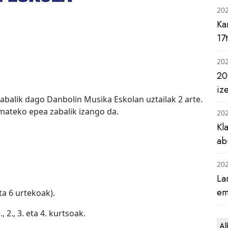
20
Ka
17
20
20
iz
abalik dago Danbolin Musika Eskolan uztailak 2 arte.
 emateko epea zabalik izango da.
20
Kl
ab
20
La
em
eta 6 urtekoak).
 2., 3. eta 4. kurtsoak.
Al