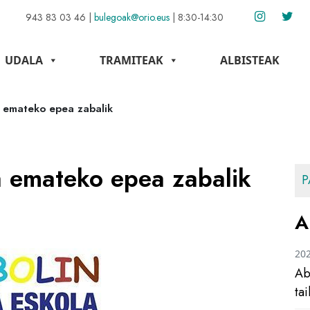
943 83 03 46
|
bulegoak@orio.eus
|
8:30-14:30
UDALA
TRAMITEAK
ALBISTEAK
a emateko epea zabalik
a emateko epea zabalik
P
A
20
Ab
ta