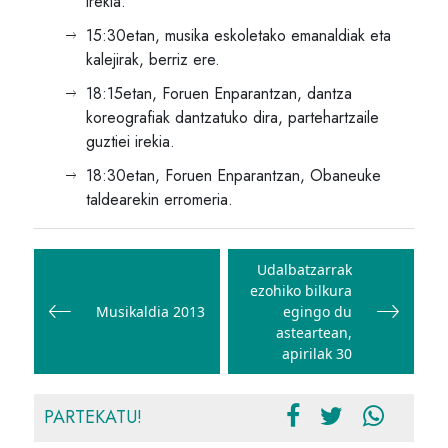
irekia.
15:30etan, musika eskoletako emanaldiak eta
kalejirak, berriz ere.
18:15etan, Foruen Enparantzan, dantza
koreografiak dantzatuko dira, partehartzaile
guztiei irekia.
18:30etan, Foruen Enparantzan, Obaneuke
taldearekin erromeria.
Bidalketetan
zehar
Udalbatzarrak
ezohiko bilkura
nabigatu
Musikaldia 2013
egingo du
asteartean,
apirilak 30
PARTEKATU!