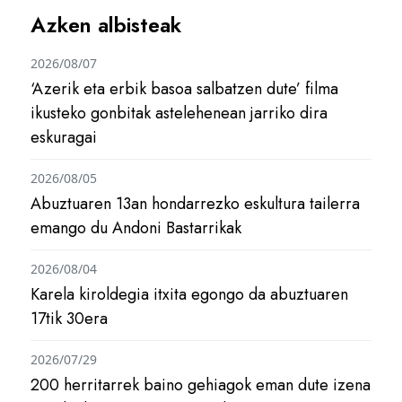
Azken albisteak
2026/08/07
‘Azerik eta erbik basoa salbatzen dute’ filma
ikusteko gonbitak astelehenean jarriko dira
eskuragai
2026/08/05
Abuztuaren 13an hondarrezko eskultura tailerra
emango du Andoni Bastarrikak
2026/08/04
Karela kiroldegia itxita egongo da abuztuaren
17tik 30era
2026/07/29
200 herritarrek baino gehiagok eman dute izena