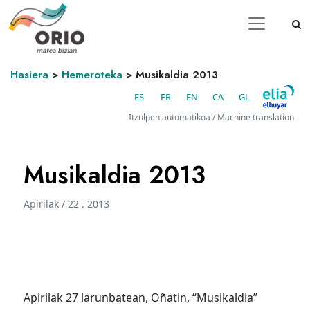
Hasiera
>
Hemeroteka
>
Musikaldia 2013
ES
FR
EN
CA
GL
Itzulpen automatikoa / Machine translation
Musikaldia 2013
Apirilak / 22 . 2013
Apirilak 27 larunbatean, Oñatin, “Musikaldia”