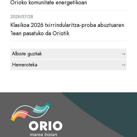
Orioko komunitate energetikoan
2026/07/28
Klasikoa 2026 txirrindularitza-proba abuztuaren
1ean pasatuko da Oriotik
Albiste guztiak
Hemeroteka