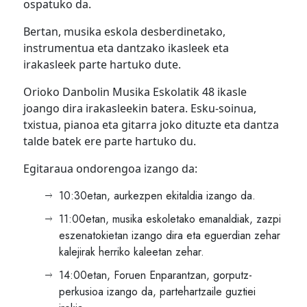
ospatuko da.
Bertan, musika eskola desberdinetako,
instrumentua eta dantzako ikasleek eta
irakasleek parte hartuko dute.
Orioko Danbolin Musika Eskolatik 48 ikasle
joango dira irakasleekin batera. Esku-soinua,
txistua, pianoa eta gitarra joko dituzte eta dantza
talde batek ere parte hartuko du.
Egitaraua ondorengoa izango da:
10:30etan, aurkezpen ekitaldia izango da.
11:00etan, musika eskoletako emanaldiak, zazpi
eszenatokietan izango dira eta eguerdian zehar
kalejirak herriko kaleetan zehar.
14:00etan, Foruen Enparantzan, gorputz-
perkusioa izango da, partehartzaile guztiei