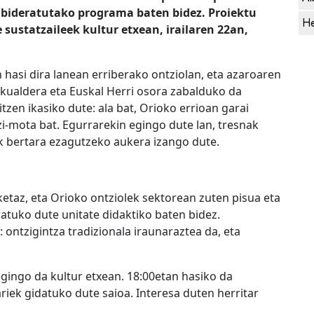
 bideratutako programa baten bidez. Proiektu
He
 sustatzaileek
kultur etxean,
irailaren 22an,
 hasi dira lanean erriberako ontziolan, eta
azaroaren
skualdera eta Euskal Herri osora zabalduko da
tzen ikasiko dute: ala bat,
Orioko errioan garai
zi-mota bat
. Egurrarekin egingo dute lan, tresnak
ik bertara ezagutzeko aukera izango dute.
taz, eta Orioko ontziolek sektorean zuten pisua eta
ratuko
dute
unitate didaktiko baten bidez.
: ontzigintza tradizionala iraunaraztea da, eta
gingo da kultur etxean. 18:00etan hasiko da
iek gidatuko dute saioa. Interesa duten herritar