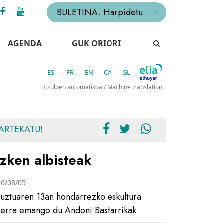
BULETINA. Harpidetu
AGENDA
GUK ORIORI
ES
FR
EN
CA
GL
Itzulpen automatikoa / Machine translation
ARTEKATU!
zken albisteak
26/08/05
uztuaren 13an hondarrezko eskultura
ilerra emango du Andoni Bastarrikak