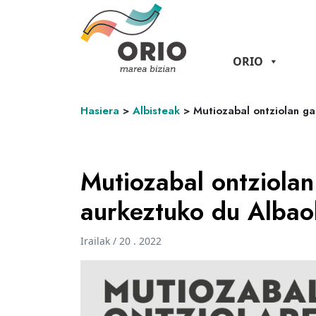
ORIO
Hasiera
>
Albisteak
>
Mutiozabal ontziolan ga
Mutiozabal ontziola
aurkeztuko du Albaol
Irailak / 20 . 2022