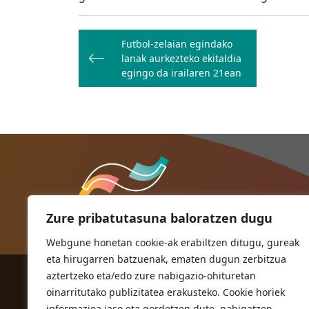
Bidalketetan
Futbol-zelaian egindako
zehar
lanak aurkezteko ekitaldia
nabigatu
egingo da irailaren 21ean
Zure pribatutasuna baloratzen dugu
Webgune honetan cookie-ak erabiltzen ditugu, gureak
eta hirugarren batzuenak, ematen dugun zerbitzua
aztertzeko eta/edo zure nabigazio-ohituretan
ORIOKO UDALA
oinarritutako publizitatea erakusteko. Cookie horiek
Herriko plaza,1
informazioa jaso eta gordetzen dute, nabigatzen