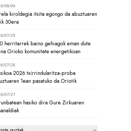
26/08/04
rela kiroldegia itxita egongo da abuztuaren
tik 30era
26/07/29
0 herritarrek baino gehiagok eman dute
ena Orioko komunitate energetikoan
26/07/28
asikoa 2026 txirrindularitza-proba
uztuaren 1ean pasatuko da Oriotik
26/07/27
runbatean hasiko dira Gure Zirkuaren
analdiak
biste guztiak