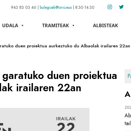
943 83 03 46
|
bulegoak@orio.eus
|
8:30-14:30
UDALA
TRAMITEAK
ALBISTEAK
ratuko duen proiektua aurkeztuko du Albaolak irailaren 22an
n garatuko duen proiektua
P
ak irailaren 22an
A
20
Ab
ta