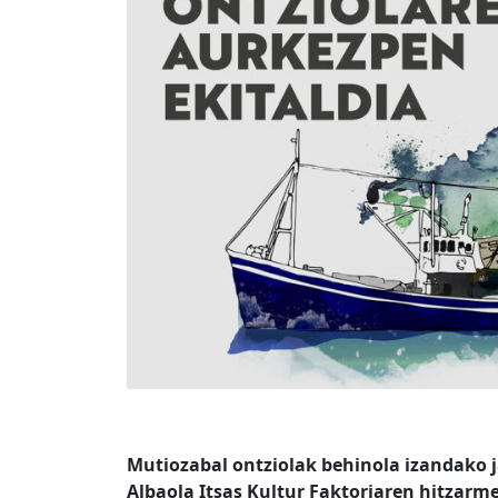
Mutiozabal ontziolak behinola izandako 
Albaola Itsas Kultur Faktoriaren hitzarm