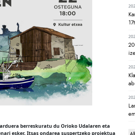
20
Ka
17
20
20
iz
20
Kl
ab
20
La
em
jarduera berreskuratu du Orioko Udalaren eta
enari esker. Itsas ondarea suspertzeko proiektua
Al