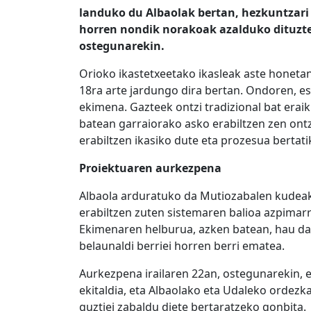
landuko du Albaolak bertan, hezkuntzari
horren nondik norakoak azalduko dituzte
ostegunarekin.
Orioko ikastetxeetako ikasleak aste honetan
18ra
arte jardungo dira bertan. Ondoren, e
ekimena. Gazteek ontzi tradizional bat eraiki
batean garraiorako asko erabiltzen zen ont
erabiltzen ikasiko dute eta prozesua bertat
Proiektuaren aurkezpena
Albaola arduratuko da Mutiozabalen kudeake
erabiltzen zuten sistemaren balioa
azpimar
Ekimenaren helburua, azken batean
, hau da
belaunaldi berriei horren berri ematea.
Aurkezpena irailaren 22an, ostegunarekin, e
ekitaldia, eta Albaolako
eta Udaleko
ordezkar
guztiei zabaldu diete bertaratzeko gonbita.