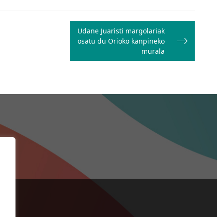
Udane Juaristi margolariak
osatu du Orioko kanpineko
murala