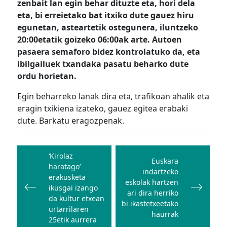
zenbait lan egin behar dituzte eta, hori dela
eta, bi erreietako bat itxiko dute gauez hiru
egunetan, asteartetik ostegunera, iluntzeko
20:00etatik goizeko 06:00ak arte. Autoen
pasaera semaforo bidez kontrolatuko da, eta
ibilgailuek txandaka pasatu beharko dute
ordu horietan.
Egin beharreko lanak dira eta, trafikoan ahalik eta
eragin txikiena izateko, gauez egitea erabaki
dute. Barkatu eragozpenak.
Bidalketetan
zehar
‘Kirolaz
Euskara
haratago’
nabigatu
indartzeko
erakusketa
eskolak hartzen
ikusgai izango
ari dira herriko
da kultur etxean
bi ikastetxeetako
urtarrilaren
haurrak
25etik aurrera