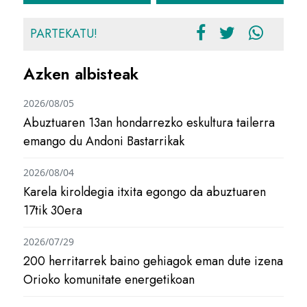
PARTEKATU!
Azken albisteak
2026/08/05
Abuztuaren 13an hondarrezko eskultura tailerra
emango du Andoni Bastarrikak
2026/08/04
Karela kiroldegia itxita egongo da abuztuaren
17tik 30era
2026/07/29
200 herritarrek baino gehiagok eman dute izena
Orioko komunitate energetikoan