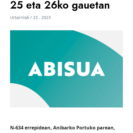
25 eta 26ko gauetan
Urtarrilak / 23 . 2023
N-634 errepidean, Anibarko Portuko parean,