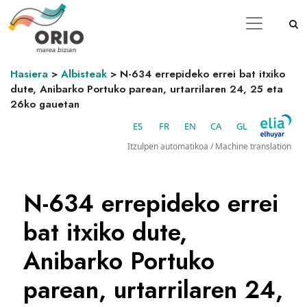
Hasiera
>
Albisteak
>
N-634 errepideko errei bat itxiko
dute, Anibarko Portuko parean, urtarrilaren 24, 25 eta
26ko gauetan
ES
FR
EN
CA
GL
Itzulpen automatikoa / Machine translation
N-634 errepideko errei
bat itxiko dute,
Anibarko Portuko
parean, urtarrilaren 24,