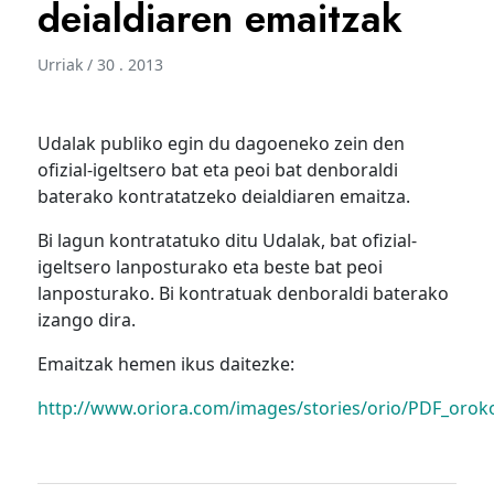
deialdiaren emaitzak
Urriak / 30 . 2013
Udalak publiko egin du dagoeneko zein den
ofizial-igeltsero bat eta peoi bat denboraldi
baterako kontratatzeko deialdiaren emaitza.
Bi lagun kontratatuko ditu Udalak, bat ofizial-
igeltsero lanposturako eta beste bat peoi
lanposturako. Bi kontratuak denboraldi baterako
izango dira.
Emaitzak hemen ikus daitezke:
http://www.oriora.com/images/stories/orio/PDF_orok