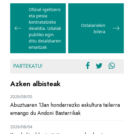
Bidalketetan
zehar
Ofizial-igeltsero
eta peoia
nabigatu
kontratatzeko
Ostalariekin
deialdia. Udalak
bilera
publiko egin
ditu deialdiaren
emaitzak
PARTEKATU!
Azken albisteak
2026/08/05
Abuztuaren 13an hondarrezko eskultura tailerra
emango du Andoni Bastarrikak
2026/08/04