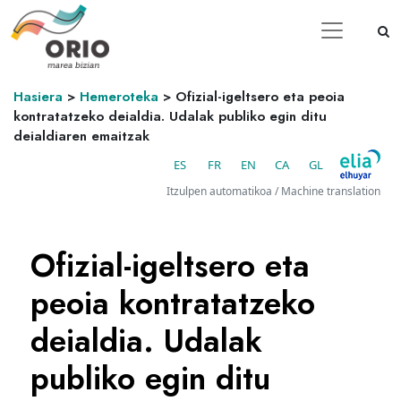
Hasiera
>
Hemeroteka
>
Ofizial-igeltsero eta peoia
kontratatzeko deialdia. Udalak publiko egin ditu
deialdiaren emaitzak
ES
FR
EN
CA
GL
Itzulpen automatikoa / Machine translation
Ofizial-igeltsero eta
peoia kontratatzeko
deialdia. Udalak
publiko egin ditu