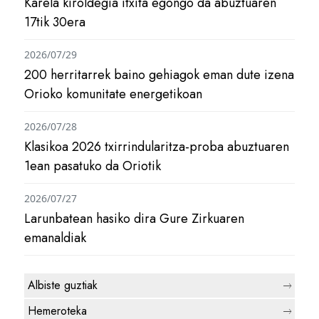
Karela kiroldegia itxita egongo da abuztuaren
17tik 30era
2026/07/29
200 herritarrek baino gehiagok eman dute izena
Orioko komunitate energetikoan
2026/07/28
Klasikoa 2026 txirrindularitza-proba abuztuaren
1ean pasatuko da Oriotik
2026/07/27
Larunbatean hasiko dira Gure Zirkuaren
emanaldiak
Albiste guztiak
Hemeroteka