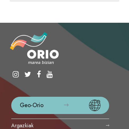
Geo-Orio
Argazkiak