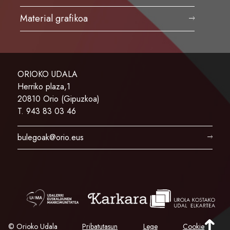
Material grafikoa
ORIOKO UDALA
Herriko plaza,1
20810 Orio (Gipuzkoa)
T. 943 83 03 46
bulegoak@orio.eus
© Orioko Udala
Pribatutasun
Lege
Cookie