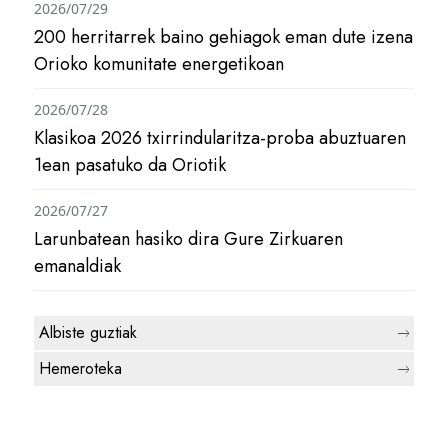
2026/07/29
200 herritarrek baino gehiagok eman dute izena
Orioko komunitate energetikoan
2026/07/28
Klasikoa 2026 txirrindularitza-proba abuztuaren
1ean pasatuko da Oriotik
2026/07/27
Larunbatean hasiko dira Gure Zirkuaren
emanaldiak
Albiste guztiak
Hemeroteka