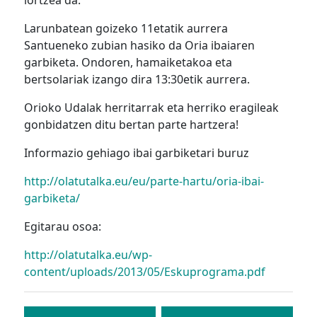
lortzea da.
Larunbatean goizeko 11etatik aurrera
Santueneko zubian hasiko da Oria ibaiaren
garbiketa. Ondoren, hamaiketakoa eta
bertsolariak izango dira 13:30etik aurrera.
Orioko Udalak herritarrak eta herriko eragileak
gonbidatzen ditu bertan parte hartzera!
Informazio gehiago ibai garbiketari buruz
http://olatutalka.eu/eu/parte-hartu/oria-ibai-
garbiketa/
Egitarau osoa:
http://olatutalka.eu/wp-
content/uploads/2013/05/Eskuprograma.pdf
Bidalketetan