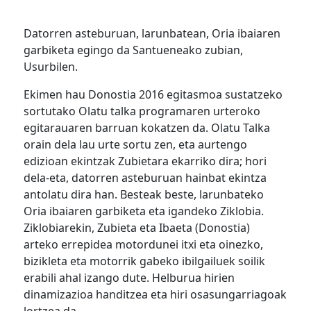
Datorren asteburuan, larunbatean, Oria ibaiaren
garbiketa egingo da Santueneako zubian,
Usurbilen.
Ekimen hau Donostia 2016 egitasmoa sustatzeko
sortutako Olatu talka programaren urteroko
egitarauaren barruan kokatzen da. Olatu Talka
orain dela lau urte sortu zen, eta aurtengo
edizioan ekintzak Zubietara ekarriko dira; hori
dela-eta, datorren asteburuan hainbat ekintza
antolatu dira han. Besteak beste, larunbateko
Oria ibaiaren garbiketa eta igandeko Ziklobia.
Ziklobiarekin, Zubieta eta Ibaeta (Donostia)
arteko errepidea motordunei itxi eta oinezko,
bizikleta eta motorrik gabeko ibilgailuek soilik
erabili ahal izango dute. Helburua hirien
dinamizazioa handitzea eta hiri osasungarriagoak