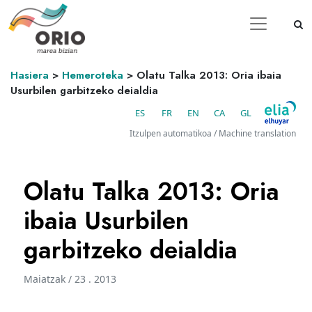
Hasiera
>
Hemeroteka
>
Olatu Talka 2013: Oria ibaia
Usurbilen garbitzeko deialdia
ES
FR
EN
CA
GL
Itzulpen automatikoa / Machine translation
Olatu Talka 2013: Oria
ibaia Usurbilen
garbitzeko deialdia
Maiatzak / 23 . 2013