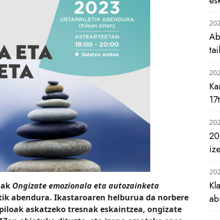
es
20
Ab
ta
20
Ka
17
20
20
iz
20
Kl
lak
Ongizate emozionala eta autozainketa
etik abendura. Ikastaroaren helburua da norbere
ab
iloak askatzeko tresnak eskaintzea, ongizate