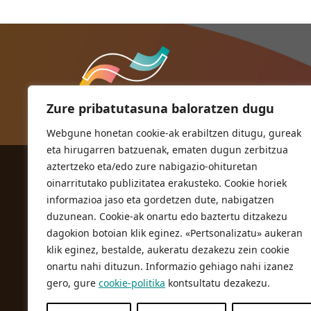
Zure pribatutasuna baloratzen dugu
Webgune honetan cookie-ak erabiltzen ditugu, gureak
eta hirugarren batzuenak, ematen dugun zerbitzua
aztertzeko eta/edo zure nabigazio-ohituretan
ORIOKO UDALA
oinarritutako publizitatea erakusteko. Cookie horiek
Herriko plaza,1
informazioa jaso eta gordetzen dute, nabigatzen
20810 Orio (Gipuzkoa)
duzunean. Cookie-ak onartu edo baztertu ditzakezu
T. 943 83 03 46
dagokion botoian klik eginez. «Pertsonalizatu» aukeran
klik eginez, bestalde, aukeratu dezakezu zein cookie
bulegoak@orio.eus
onartu nahi dituzun. Informazio gehiago nahi izanez
gero, gure
cookie-politika
kontsultatu dezakezu.