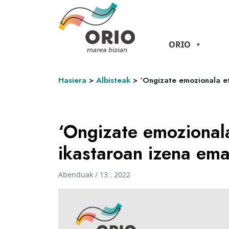
ORIO
Hasiera
>
Albisteak
>
‘Ongizate emozionala e
‘Ongizate emozionala
ikastaroan izena em
Abenduak / 13 . 2022