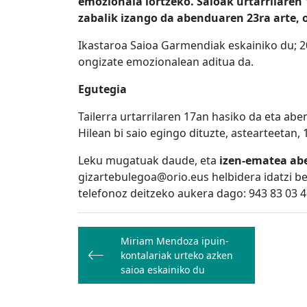
emozionala lortzeko. Saioak urtarrilaren
zabalik izango da abenduaren 23ra arte, o
Ikastaroa Saioa Garmendiak eskainiko du; 20
ongizate emozionalean aditua da.
Egutegia
Tailerra urtarrilaren 17an hasiko da eta ab
Hilean bi saio egingo dituzte, astearteetan, 
Leku mugatuak daude, eta
izen-ematea ab
gizartebulegoa@orio.eus helbidera idatzi be
telefonoz deitzeko aukera dago: 943 83 03 4
Bidalketetan
Miriam Mendoza ipuin-
zehar
kontalariak urteko azken
nabigatu
saioa eskainiko du