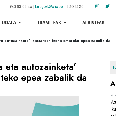
943 83 03 46
|
bulegoak@orio.eus
|
8:30-14:30
UDALA
TRAMITEAK
ALBISTEAK
ta autozainketa’ ikastaroan izena emateko epea zabalik da
 eta autozainketa’
P
ateko epea zabalik da
A
20
‘A
ik