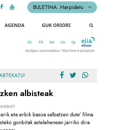
BULETINA. Harpidetu
AGENDA
GUK ORIORI
ES
FR
EN
CA
GL
Itzulpen automatikoa / Machine translation
ARTEKATU!
zken albisteak
26/08/07
zerik eta erbik basoa salbatzen dute’ filma
usteko gonbitak astelehenean jarriko dira