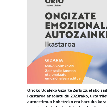
Orioko Udaleko Gizarte Zerbitzuetako sai
ikastaroa antolatu du 2023rako, urtarril
autoestimua hobetzeko eta barruko korap