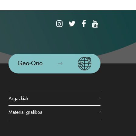
Geo-Orio
Argazkiak
Material grafikoa