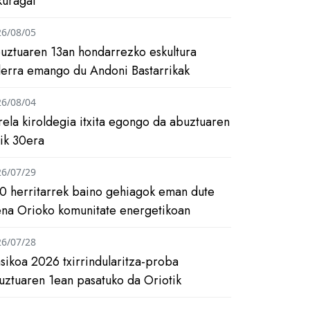
kuragai
26/08/05
uztuaren 13an hondarrezko eskultura
ilerra emango du Andoni Bastarrikak
26/08/04
rela kiroldegia itxita egongo da abuztuaren
tik 30era
26/07/29
0 herritarrek baino gehiagok eman dute
ena Orioko komunitate energetikoan
26/07/28
asikoa 2026 txirrindularitza-proba
uztuaren 1ean pasatuko da Oriotik