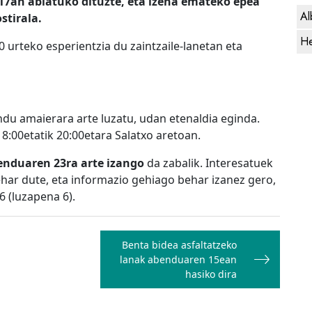
 17an abiatuko dituzte, eta izena emateko epea
Al
stirala.
He
 urteko esperientzia du zaintzaile-lanetan eta
endu amaierara arte luzatu, udan etenaldia eginda.
18:00etatik 20:00etara Salatxo aretoan.
enduaren 23ra arte izango
da zabalik. Interesatuek
har dute, eta informazio gehiago behar izanez gero,
6 (luzapena 6).
Benta bidea asfaltatzeko
lanak abenduaren 15ean
hasiko dira