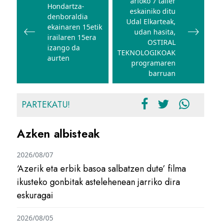
arloko 7 tailer
nabigatu
Hondartza-
eskainiko ditu
denboraldia
Udal Elkarteak,
ekainaren 15etik
udan hasita,
irailaren 15era
OSTIRAL
izango da
TEKNOLOGIKOAK
aurten
programaren
barruan
PARTEKATU!
Azken albisteak
2026/08/07
‘Azerik eta erbik basoa salbatzen dute’ filma
ikusteko gonbitak astelehenean jarriko dira
eskuragai
2026/08/05