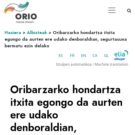
Hasiera
>
Albisteak
>
Oribarzarko hondartza itxita
egongo da aurten ere udako denboraldian, segurtasuna
bermatu ezin delako
ES
FR
EN
CA
GL
Itzulpen automatikoa / Machine translation
Oribarzarko hondartza
itxita egongo da aurten
ere udako
denboraldian,