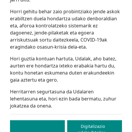
Horri gehitu behar zaio probintziako jende askok
erabiltzen duela hondartza udako denboraldian
eta, aforoa kontrolatzeko sistemarik ez
dagoenez, jende-pilaketak eta egoera
arriskutsuak sortu daitezkeela, COVID-19ak
eragindako osasun-krisia dela-eta.
Hori guztia kontuan hartuta, Udalak, aho batez,
aurten ere hondartza ixteko erabakia hartu du,
kontu honetan eskumena duten erakundeekin
gaia aztertu eta gero.
Herritarren segurtasuna da Udalaren
lehentasuna eta, hori ezin bada bermatu, zuhur
jokatzea da onena.
Bidalketetan
zehar
Digitalizazio