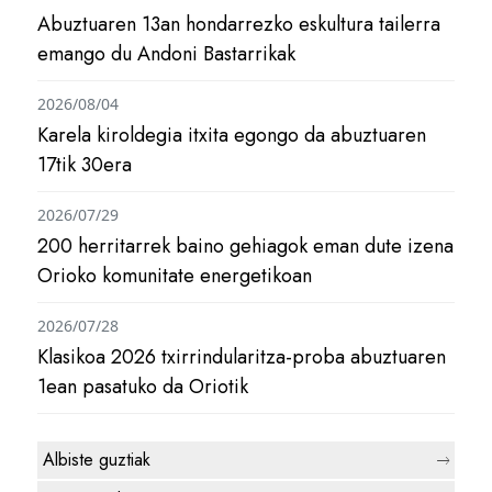
Abuztuaren 13an hondarrezko eskultura tailerra
emango du Andoni Bastarrikak
2026/08/04
Karela kiroldegia itxita egongo da abuztuaren
17tik 30era
2026/07/29
200 herritarrek baino gehiagok eman dute izena
Orioko komunitate energetikoan
2026/07/28
Klasikoa 2026 txirrindularitza-proba abuztuaren
1ean pasatuko da Oriotik
Albiste guztiak