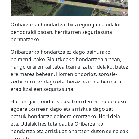
Oribarzarko hondartza itxita egongo da udako
denboraldi osoan, herritarren segurtasuna
bermatzeko.
Oribarzarko hondartza ez dago bainurako
baimendutako Gipuzkoako hondartzen artean,
hango uraren kalitatea txarra izaten delako, batez
ere marea behean. Horren ondorioz, sorosle-
zerbitzurik ez dago eta, beraz, ezin da bermatu
erabiltzaileen segurtasuna.
Horrez gain, ondotik pasatzen den errepidea oso
egoera txarrean dago eta arriskua dago zati
batzuk hondartza gainera erortzeko. Hori dela-
eta, Udalak hesituta dauka Oribarzarko
hondartza eta arriskuaz ohartzen duten seinaleak
jarri ditu.