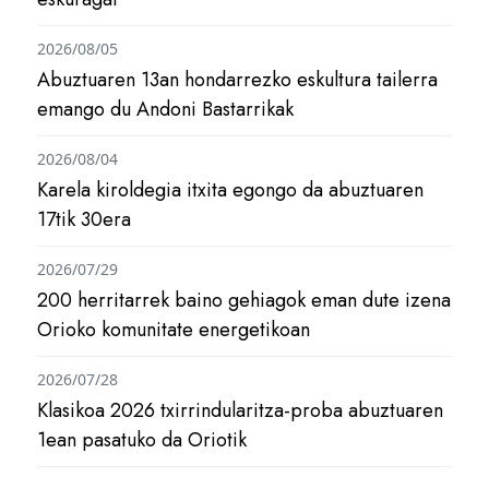
2026/08/05
Abuztuaren 13an hondarrezko eskultura tailerra
emango du Andoni Bastarrikak
2026/08/04
Karela kiroldegia itxita egongo da abuztuaren
17tik 30era
2026/07/29
200 herritarrek baino gehiagok eman dute izena
Orioko komunitate energetikoan
2026/07/28
Klasikoa 2026 txirrindularitza-proba abuztuaren
1ean pasatuko da Oriotik