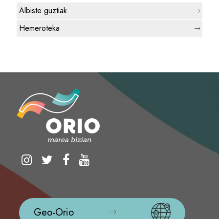
Albiste guztiak
Hemeroteka
Geo-Orio