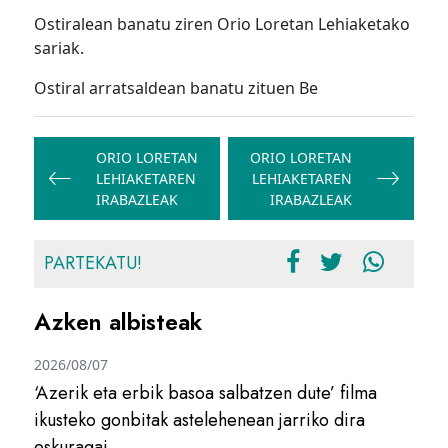
Ostiralean banatu ziren Orio Loretan Lehiaketako
sariak.
Ostiral arratsaldean banatu zituen Be
Bidalketetan
zehar
ORIO LORETAN
ORIO LORETAN
LEHIAKETAREN
LEHIAKETAREN
nabigatu
IRABAZLEAK
IRABAZLEAK
PARTEKATU!
Azken albisteak
2026/08/07
‘Azerik eta erbik basoa salbatzen dute’ filma
ikusteko gonbitak astelehenean jarriko dira
eskuragai