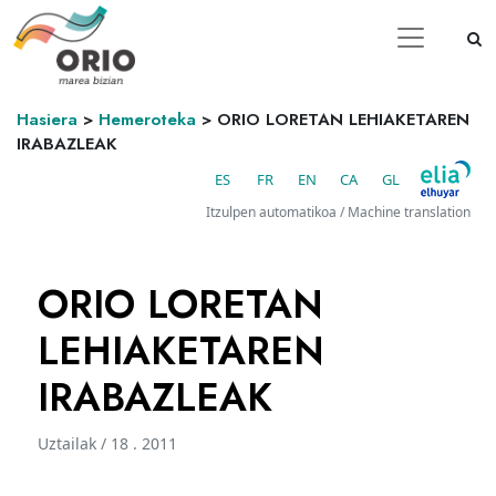
Hasiera
>
Hemeroteka
>
ORIO LORETAN LEHIAKETAREN
IRABAZLEAK
ES
FR
EN
CA
GL
Itzulpen automatikoa / Machine translation
ORIO LORETAN
LEHIAKETAREN
IRABAZLEAK
Uztailak / 18 . 2011