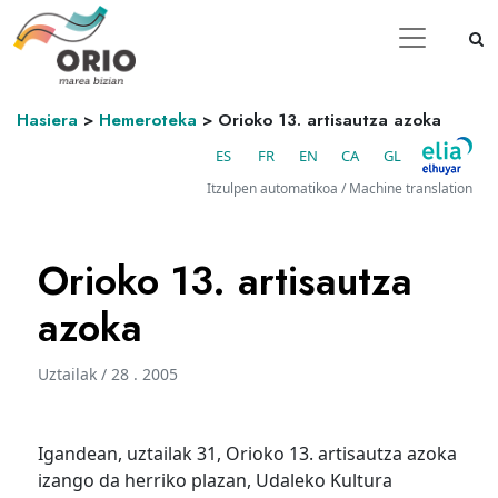
Hasiera
>
Hemeroteka
>
Orioko 13. artisautza azoka
ES
FR
EN
CA
GL
Itzulpen automatikoa / Machine translation
Orioko 13. artisautza
azoka
Uztailak / 28 . 2005
Igandean, uztailak 31, Orioko 13. artisautza azoka
izango da herriko plazan, Udaleko Kultura