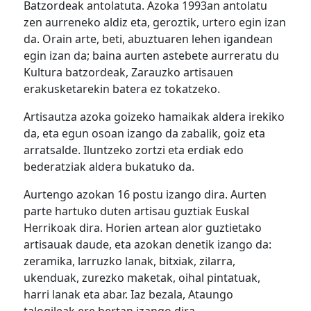
Batzordeak antolatuta. Azoka 1993an antolatu
zen aurreneko aldiz eta, geroztik, urtero egin izan
da. Orain arte, beti, abuztuaren lehen igandean
egin izan da; baina aurten astebete aurreratu du
Kultura batzordeak, Zarauzko artisauen
erakusketarekin batera ez tokatzeko.
Artisautza azoka goizeko hamaikak aldera irekiko
da, eta egun osoan izango da zabalik, goiz eta
arratsalde. Iluntzeko zortzi eta erdiak edo
bederatziak aldera bukatuko da.
Aurtengo azokan 16 postu izango dira. Aurten
parte hartuko duten artisau guztiak Euskal
Herrikoak dira. Horien artean alor guztietako
artisauak daude, eta azokan denetik izango da:
zeramika, larruzko lanak, bitxiak, zilarra,
ukenduak, zurezko maketak, oihal pintatuak,
harri lanak eta abar. Iaz bezala, Ataungo