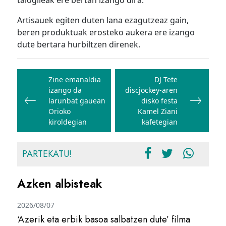
talogileak ere bertan izango dira.
Artisauek egiten duten lana ezagutzeaz gain,
beren produktuak erosteko aukera ere izango
dute bertara hurbiltzen direnek.
Bidalketetan
zehar
Zine emanaldia
DJ Tete
izango da
discjockey-aren
nabigatu
larunbat gauean
disko festa
Orioko
Kamel Ziani
kiroldegian
kafetegian
PARTEKATU!
Azken albisteak
2026/08/07
‘Azerik eta erbik basoa salbatzen dute’ filma