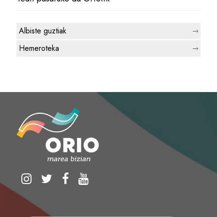
Albiste guztiak
Hemeroteka