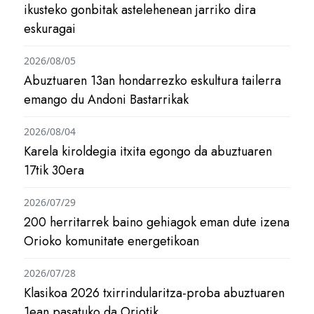
ikusteko gonbitak astelehenean jarriko dira
eskuragai
2026/08/05
Abuztuaren 13an hondarrezko eskultura tailerra
emango du Andoni Bastarrikak
2026/08/04
Karela kiroldegia itxita egongo da abuztuaren
17tik 30era
2026/07/29
200 herritarrek baino gehiagok eman dute izena
Orioko komunitate energetikoan
2026/07/28
Klasikoa 2026 txirrindularitza-proba abuztuaren
1ean pasatuko da Oriotik