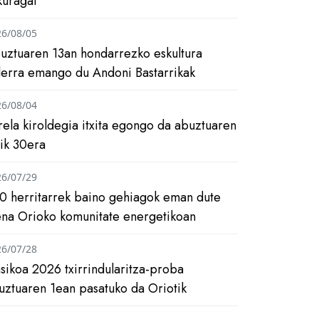
kuragai
26/08/05
uztuaren 13an hondarrezko eskultura
ilerra emango du Andoni Bastarrikak
26/08/04
rela kiroldegia itxita egongo da abuztuaren
tik 30era
26/07/29
0 herritarrek baino gehiagok eman dute
ena Orioko komunitate energetikoan
26/07/28
asikoa 2026 txirrindularitza-proba
uztuaren 1ean pasatuko da Oriotik