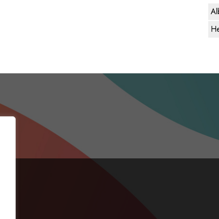
Al
He