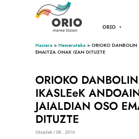
ORIO
Hasiera
>
Hemeroteka
>
ORIOKO DANBOLIN 
EMAITZA ONAK IZAN DITUZTE
ORIOKO DANBOLIN
IKASLEeK ANDOAIN
JAIALDIAN OSO EM
DITUZTE
Otsailak / 08 . 2010