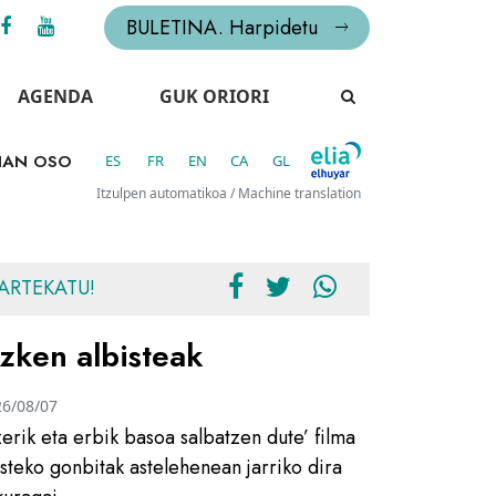
BULETINA. Harpidetu
AGENDA
GUK ORIORI
DIAN OSO
ES
FR
EN
CA
GL
Itzulpen automatikoa / Machine translation
ARTEKATU!
zken albisteak
26/08/07
zerik eta erbik basoa salbatzen dute’ filma
usteko gonbitak astelehenean jarriko dira