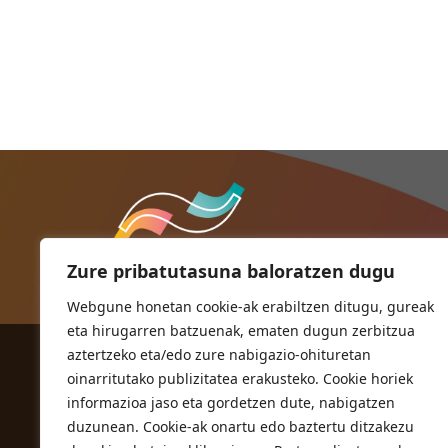
Zure pribatutasuna baloratzen dugu
Webgune honetan cookie-ak erabiltzen ditugu, gureak
eta hirugarren batzuenak, ematen dugun zerbitzua
aztertzeko eta/edo zure nabigazio-ohituretan
ORIOKO UDALA
oinarritutako publizitatea erakusteko. Cookie horiek
Herriko plaza,1
informazioa jaso eta gordetzen dute, nabigatzen
20810 Orio (Gipuzkoa)
duzunean. Cookie-ak onartu edo baztertu ditzakezu
T. 943 83 03 46