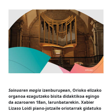
Soinuaren magia
izenburupean, Orioko elizako
organoa ezagutzeko bisita didaktikoa egingo
da azaroaren 18an, larunbatarekin. Xabier
Lizaso Loidi piano-jotzaile oriotarrak gidatuko