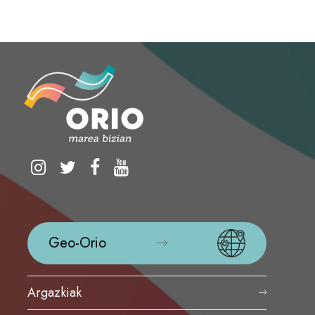
Geo-Orio
Argazkiak