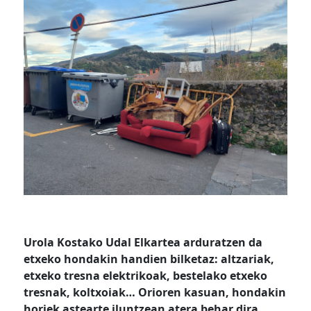
Urola Kostako Udal Elkartea arduratzen da
etxeko hondakin handien bilketaz: altzariak,
etxeko tresna elektrikoak, bestelako etxeko
tresnak, koltxoiak… Orioren kasuan, hondakin
horiek astearte iluntzean atera behar dira