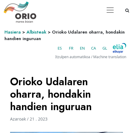
Hasiera
>
Albisteak
>
Orioko Udalaren oharra, hondakin
handien inguruan
ES
FR
EN
CA
GL
Itzulpen automatikoa / Machine translation
Orioko Udalaren
oharra, hondakin
handien inguruan
Azaroak / 21 . 2023