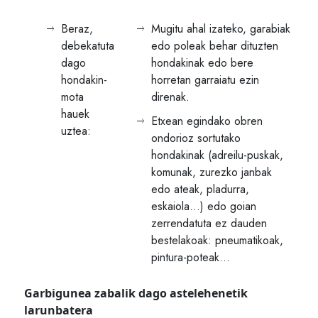
Beraz,
Mugitu ahal izateko, garabiak
debekatuta
edo poleak behar dituzten
dago
hondakinak edo bere
hondakin-
horretan garraiatu ezin
mota
direnak.
hauek
Etxean egindako obren
uztea:
ondorioz sortutako
hondakinak (adreilu-puskak,
komunak, zurezko janbak
edo ateak, pladurra,
eskaiola…) edo goian
zerrendatuta ez dauden
bestelakoak: pneumatikoak,
pintura-poteak…
Garbigunea zabalik dago astelehenetik
larunbatera