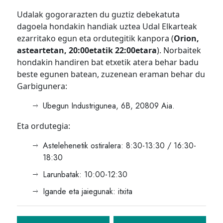
Udalak gogorarazten du guztiz debekatuta
dagoela hondakin handiak uztea Udal Elkarteak
ezarritako egun eta ordutegitik kanpora (
Orion,
asteartetan, 20:00etatik 22:00etara
). Norbaitek
hondakin handiren bat etxetik atera behar badu
beste egunen batean, zuzenean eraman behar du
Garbigunera:
Ubegun Industrigunea, 6B, 20809 Aia.
Eta ordutegia:
Astelehenetik ostiralera: 8:30-13:30 / 16:30-
18:30
Larunbatak: 10:00-12:30
Igande eta jaiegunak: itxita
Bidalketetan