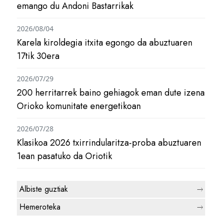
emango du Andoni Bastarrikak
2026/08/04
Karela kiroldegia itxita egongo da abuztuaren
17tik 30era
2026/07/29
200 herritarrek baino gehiagok eman dute izena
Orioko komunitate energetikoan
2026/07/28
Klasikoa 2026 txirrindularitza-proba abuztuaren
1ean pasatuko da Oriotik
Albiste guztiak
Hemeroteka