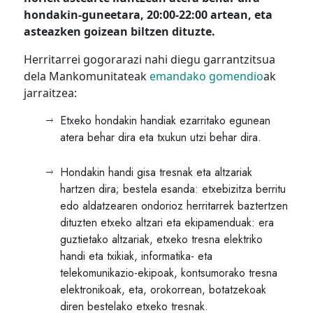
hondakin-guneetara, 20:00-22:00 artean, eta
asteazken goizean biltzen dituzte.
Herritarrei gogorarazi nahi diegu garrantzitsua
dela Mankomunitateak
emandako gomendio
ak
jarraitzea:
Etxeko hondakin handiak ezarritako egunean
atera behar dira eta txukun utzi behar dira.
Hondakin handi gisa tresnak eta altzariak
hartzen dira; bestela esanda: etxebizitza berritu
edo aldatzearen ondorioz herritarrek baztertzen
dituzten etxeko altzari eta ekipamenduak: era
guztietako altzariak, etxeko tresna elektriko
handi eta txikiak, informatika- eta
telekomunikazio-ekipoak, kontsumorako tresna
elektronikoak, eta, orokorrean, botatzekoak
diren bestelako etxeko tresnak.