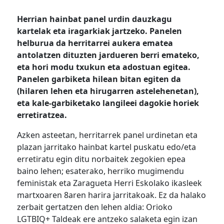
Herrian hainbat panel urdin dauzkagu
kartelak eta iragarkiak jartzeko. Panelen
helburua da herritarrei aukera ematea
antolatzen dituzten jardueren berri emateko,
eta hori modu txukun eta adostuan egitea.
Panelen garbiketa hilean bitan egiten da
(hilaren lehen eta hirugarren astelehenetan),
eta kale-garbiketako langileei dagokie horiek
erretiratzea.
Azken asteetan, herritarrek panel urdinetan eta
plazan jarritako hainbat kartel puskatu edo/eta
erretiratu egin ditu norbaitek zegokien epea
baino lehen; esaterako, herriko mugimendu
feministak eta Zaragueta Herri Eskolako ikasleek
martxoaren 8aren harira jarritakoak. Ez da halako
zerbait gertatzen den lehen aldia: Orioko
LGTBIQ+ Taldeak ere antzeko salaketa egin izan