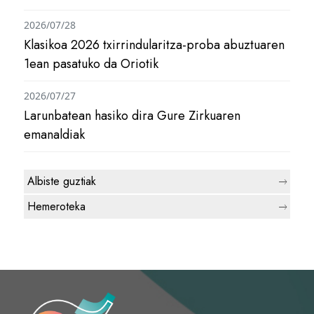
2026/07/28
Klasikoa 2026 txirrindularitza-proba abuztuaren
1ean pasatuko da Oriotik
2026/07/27
Larunbatean hasiko dira Gure Zirkuaren
emanaldiak
Albiste guztiak
Hemeroteka