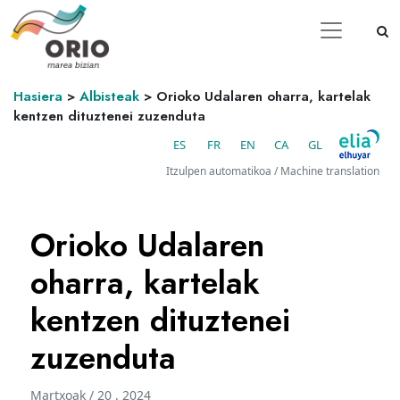
Hasiera
>
Albisteak
>
Orioko Udalaren oharra, kartelak
kentzen dituztenei zuzenduta
ES
FR
EN
CA
GL
Itzulpen automatikoa / Machine translation
Orioko Udalaren
oharra, kartelak
kentzen dituztenei
zuzenduta
Martxoak / 20 . 2024