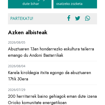
dute bihar
osatzeko zozketa
PARTEKATU!
Azken albisteak
2026/08/05
Abuztuaren 13an hondarrezko eskultura tailerra
emango du Andoni Bastarrikak
2026/08/04
Karela kiroldegia itxita egongo da abuztuaren
17tik 30era
2026/07/29
200 herritarrek baino gehiagok eman dute izena
Orioko komunitate energetikoan