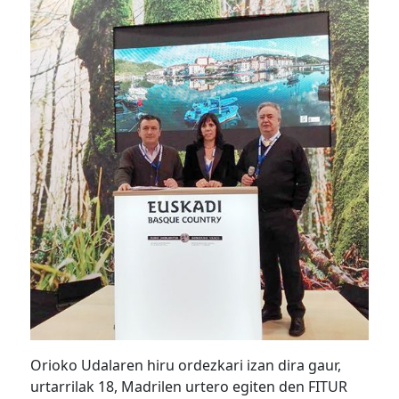
Orioko Udalaren hiru ordezkari izan dira gaur,
urtarrilak 18, Madrilen urtero egiten den FITUR