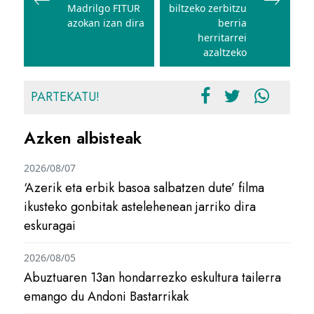
Madrilgo FITUR
biltzeko zerbitzu
azokan izan dira
berria
herritarrei
azaltzeko
PARTEKATU!
Azken albisteak
2026/08/07
‘Azerik eta erbik basoa salbatzen dute’ filma
ikusteko gonbitak astelehenean jarriko dira
eskuragai
2026/08/05
Abuztuaren 13an hondarrezko eskultura tailerra
emango du Andoni Bastarrikak