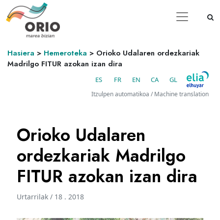
Hasiera
>
Hemeroteka
>
Orioko Udalaren ordezkariak
Madrilgo FITUR azokan izan dira
ES
FR
EN
CA
GL
Itzulpen automatikoa / Machine translation
Orioko Udalaren
ordezkariak Madrilgo
FITUR azokan izan dira
Urtarrilak / 18 . 2018