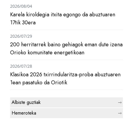
2026/08/04
Karela kiroldegia itxita egongo da abuztuaren
17tik 30era
2026/07/29
200 herritarrek baino gehiagok eman dute izena
Orioko komunitate energetikoan
2026/07/28
Klasikoa 2026 txirrindularitza-proba abuztuaren
1ean pasatuko da Oriotik
Albiste guztiak
Hemeroteka