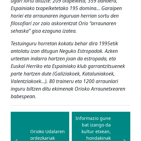
ugari lortu dituzte: 209 txapelketa, 359 bandera,
Espainiako txapelketetako 195 domina… Garaipen
horiei eta arraunaren inguruan herrian sortu den
filosofiari zor zaio askorentzat Orio “arraunaren
sehaska” gisa ezaguna izatea.
Testuinguru horretan kokatu behar dira 1995etik
antolatu izan ditugun Neguko Estropadak. Azken
urteetan indarra hartzen joan da estropada, eta
Euskal Herriko eta Espainiako klub garrantzitsuenek
parte hartzen dute (Galiziakoek, Kataluniakoek,
Valentziakoek…). 80 traineru eta 1200 arraunlari
inguru biltzen ditu ekimenak Orioko Arraunetxearen
babespean.
Bidalketetan
zehar
Informazio gune
bat izango da
nabigatu
Orioko Udalaren
kultur etxean,
ordezkariak
hondakinak