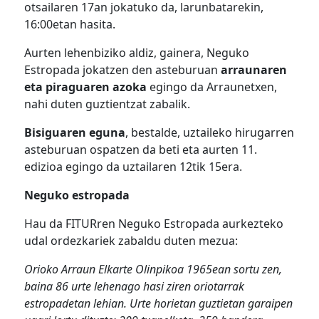
otsailaren 17an jokatuko da, larunbatarekin,
16:00etan hasita.
Aurten lehenbiziko aldiz, gainera, Neguko
Estropada jokatzen den asteburuan
arraunaren
eta piraguaren azoka
egingo da Arraunetxen,
nahi duten guztientzat zabalik.
Bisiguaren eguna
, bestalde, uztaileko hirugarren
asteburuan ospatzen da beti eta aurten 11.
edizioa egingo da uztailaren 12tik 15era.
Neguko estropada
Hau da FITURren Neguko Estropada aurkezteko
udal ordezkariek zabaldu duten mezua:
Orioko Arraun Elkarte Olinpikoa 1965ean sortu zen,
baina 86 urte lehenago hasi ziren oriotarrak
estropadetan lehian. Urte horietan guztietan garaipen