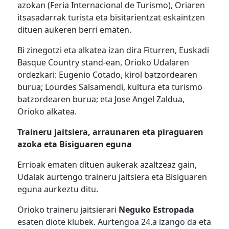
azokan (Feria Internacional de Turismo), Oriaren
itsasadarrak turista eta bisitarientzat eskaintzen
dituen aukeren berri ematen.
Bi zinegotzi eta alkatea izan dira Fiturren, Euskadi
Basque Country stand-ean, Orioko Udalaren
ordezkari: Eugenio Cotado, kirol batzordearen
burua; Lourdes Salsamendi, kultura eta turismo
batzordearen burua; eta Jose Angel Zaldua,
Orioko alkatea.
Traineru jaitsiera, arraunaren eta piraguaren
azoka eta Bisiguaren eguna
Errioak ematen dituen aukerak azaltzeaz gain,
Udalak aurtengo traineru jaitsiera eta Bisiguaren
eguna aurkeztu ditu.
Orioko traineru jaitsierari
Neguko Estropada
esaten diote klubek. Aurtengoa 24.a izango da eta