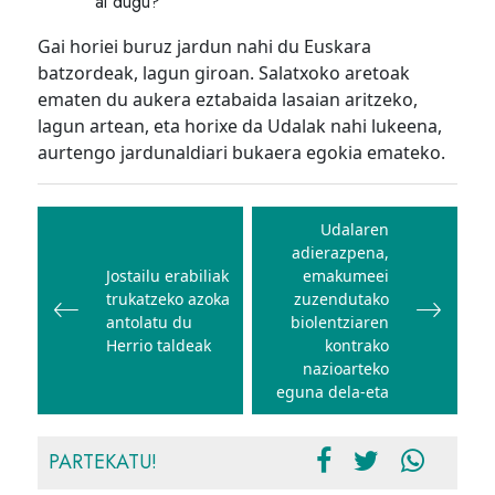
al dugu?
Gai horiei buruz jardun nahi du Euskara
batzordeak, lagun giroan. Salatxoko aretoak
ematen du aukera eztabaida lasaian aritzeko,
lagun artean, eta horixe da Udalak nahi lukeena,
aurtengo jardunaldiari bukaera egokia emateko.
Bidalketetan
zehar
Udalaren
adierazpena,
nabigatu
Jostailu erabiliak
emakumeei
trukatzeko azoka
zuzendutako
antolatu du
biolentziaren
Herrio taldeak
kontrako
nazioarteko
eguna dela-eta
PARTEKATU!