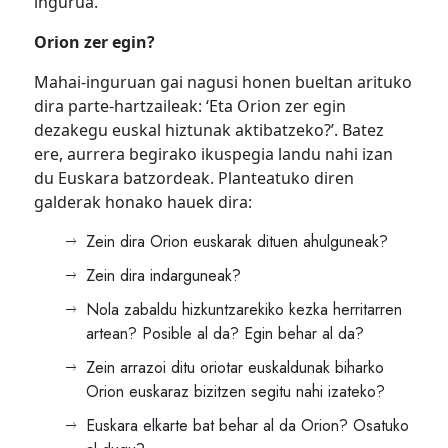
ingurua.
Orion zer egin?
Mahai-inguruan gai nagusi honen bueltan arituko
dira parte-hartzaileak: ‘Eta Orion zer egin
dezakegu euskal hiztunak aktibatzeko?’. Batez
ere, aurrera begirako ikuspegia landu nahi izan
du Euskara batzordeak. Planteatuko diren
galderak honako hauek dira:
Zein dira Orion euskarak dituen ahulguneak?
Zein dira indarguneak?
Nola zabaldu hizkuntzarekiko kezka herritarren
artean? Posible al da? Egin behar al da?
Zein arrazoi ditu oriotar euskaldunak biharko
Orion euskaraz bizitzen segitu nahi izateko?
Euskara elkarte bat behar al da Orion? Osatuko