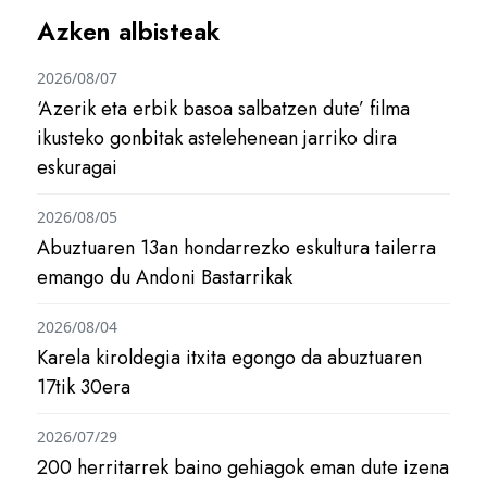
Azken albisteak
2026/08/07
‘Azerik eta erbik basoa salbatzen dute’ filma
ikusteko gonbitak astelehenean jarriko dira
eskuragai
2026/08/05
Abuztuaren 13an hondarrezko eskultura tailerra
emango du Andoni Bastarrikak
2026/08/04
Karela kiroldegia itxita egongo da abuztuaren
17tik 30era
2026/07/29
200 herritarrek baino gehiagok eman dute izena