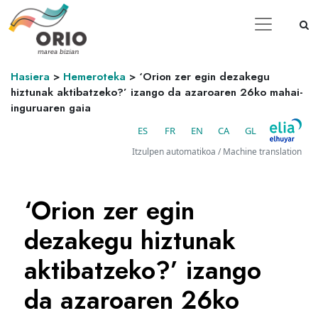
Hasiera
>
Hemeroteka
>
‘Orion zer egin dezakegu
hiztunak aktibatzeko?’ izango da azaroaren 26ko mahai-
inguruaren gaia
ES
FR
EN
CA
GL
Itzulpen automatikoa / Machine translation
‘Orion zer egin
dezakegu hiztunak
aktibatzeko?’ izango
da azaroaren 26ko