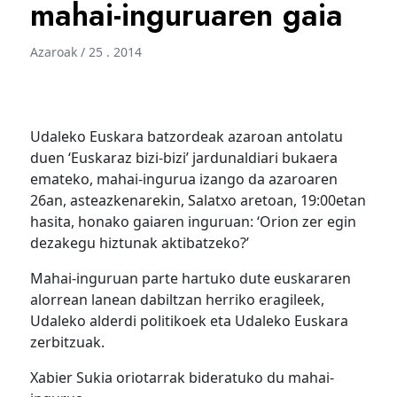
mahai-inguruaren gaia
Azaroak / 25 . 2014
Udaleko Euskara batzordeak azaroan antolatu
duen ‘Euskaraz bizi-bizi’ jardunaldiari bukaera
emateko, mahai-ingurua izango da azaroaren
26an, asteazkenarekin, Salatxo aretoan, 19:00etan
hasita, honako gaiaren inguruan: ‘Orion zer egin
dezakegu hiztunak aktibatzeko?’
Mahai-inguruan parte hartuko dute euskararen
alorrean lanean dabiltzan herriko eragileek,
Udaleko alderdi politikoek eta Udaleko Euskara
zerbitzuak.
Xabier Sukia oriotarrak bideratuko du mahai-