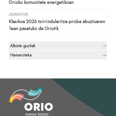
Orioko komunitate energetikoan
2026/07/28
Klasikoa 2026 txirrindularitza-proba abuztuaren
1ean pasatuko da Oriotik
Albiste guztiak
Hemeroteka