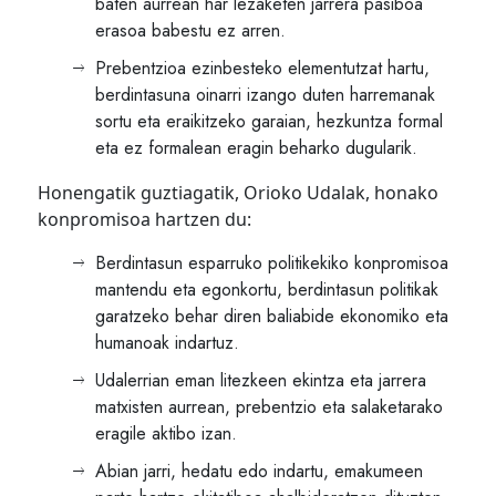
baten aurrean har lezaketen jarrera pasiboa
erasoa babestu ez arren.
Prebentzioa ezinbesteko elementutzat hartu,
berdintasuna oinarri izango duten harremanak
sortu eta eraikitzeko garaian, hezkuntza formal
eta ez formalean eragin beharko dugularik.
Honengatik guztiagatik, Orioko Udalak, honako
konpromisoa hartzen du:
Berdintasun esparruko politikekiko konpromisoa
mantendu eta egonkortu, berdintasun politikak
garatzeko behar diren baliabide ekonomiko eta
humanoak indartuz.
Udalerrian eman litezkeen ekintza eta jarrera
matxisten aurrean, prebentzio eta salaketarako
eragile aktibo izan.
Abian jarri, hedatu edo indartu, emakumeen