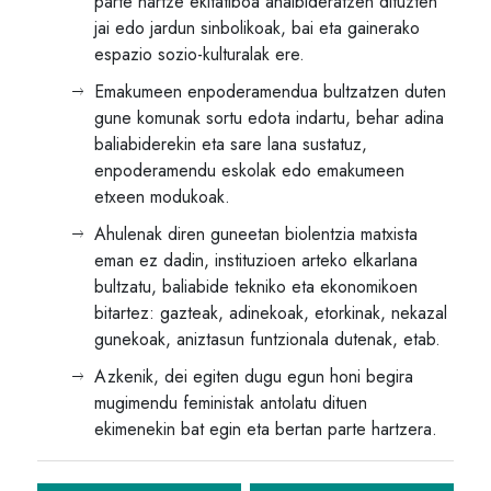
parte hartze ekitatiboa ahalbideratzen dituzten
jai edo jardun sinbolikoak, bai eta gainerako
espazio sozio-kulturalak ere.
Emakumeen enpoderamendua bultzatzen duten
gune komunak sortu edota indartu, behar adina
baliabiderekin eta sare lana sustatuz,
enpoderamendu eskolak edo emakumeen
etxeen modukoak.
Ahulenak diren guneetan biolentzia matxista
eman ez dadin, instituzioen arteko elkarlana
bultzatu, baliabide tekniko eta ekonomikoen
bitartez: gazteak, adinekoak, etorkinak, nekazal
gunekoak, aniztasun funtzionala dutenak, etab.
Azkenik, dei egiten dugu egun honi begira
mugimendu feministak antolatu dituen
ekimenekin bat egin eta bertan parte hartzera.
Bidalketetan