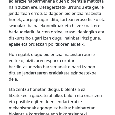
adierazle nabarmenena duen biolentzia matxista
hain zuzen ere. Desagertzetik urrundu eta geure
jendartean errotuta dagoen biolentzia matxista
honek, aurpegi ugari ditu, tartean eraso fisiko eta
sexualak, baina ekonmikoak eta hitzezkoak ere
badaudelarik. Aurten ordea, eraso ideologiko eta
diskurtsibo ugari izan dugu, hainbat iritzi gune,
epaile eta ordezkari politikoren aldetik.
Horregatik diogu biolentzia matxistari aurre
egiteko, bizitzaren esparru orotan
berdintasunezko harremanak oinarri izango
dituen jendartearen eraldaketa ezinbestekoa
dela.
Eta zentzu honetan diogu, biolentzia ez
litzatekeela gauzatu ahalko, baldin eta onartzen
eta posible egiten duen jendarteratze
mekanismoak egongo ez balira; hainbatetan
biolentzia kontziente edo inkontzienteki