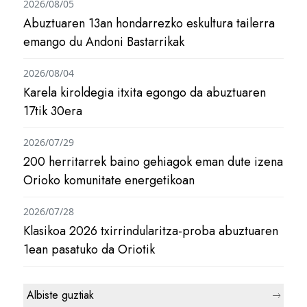
2026/08/05
Abuztuaren 13an hondarrezko eskultura tailerra
emango du Andoni Bastarrikak
2026/08/04
Karela kiroldegia itxita egongo da abuztuaren
17tik 30era
2026/07/29
200 herritarrek baino gehiagok eman dute izena
Orioko komunitate energetikoan
2026/07/28
Klasikoa 2026 txirrindularitza-proba abuztuaren
1ean pasatuko da Oriotik
Albiste guztiak