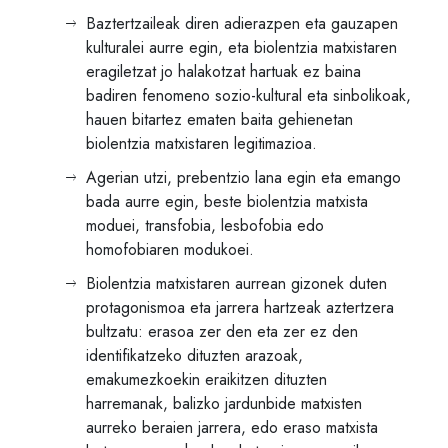
Baztertzaileak diren adierazpen eta gauzapen
kulturalei aurre egin, eta biolentzia matxistaren
eragiletzat jo halakotzat hartuak ez baina
badiren fenomeno sozio-kultural eta sinbolikoak,
hauen bitartez ematen baita gehienetan
biolentzia matxistaren legitimazioa.
Agerian utzi, prebentzio lana egin eta emango
bada aurre egin, beste biolentzia matxista
moduei, transfobia, lesbofobia edo
homofobiaren modukoei.
Biolentzia matxistaren aurrean gizonek duten
protagonismoa eta jarrera hartzeak aztertzera
bultzatu: erasoa zer den eta zer ez den
identifikatzeko dituzten arazoak,
emakumezkoekin eraikitzen dituzten
harremanak, balizko jardunbide matxisten
aurreko beraien jarrera, edo eraso matxista