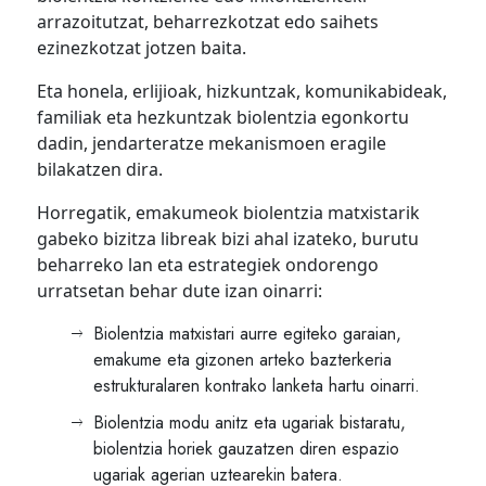
arrazoitutzat, beharrezkotzat edo saihets
ezinezkotzat jotzen baita.
Eta honela, erlijioak, hizkuntzak, komunikabideak,
familiak eta hezkuntzak biolentzia egonkortu
dadin, jendarteratze mekanismoen eragile
bilakatzen dira.
Horregatik, emakumeok biolentzia matxistarik
gabeko bizitza libreak bizi ahal izateko, burutu
beharreko lan eta estrategiek ondorengo
urratsetan behar dute izan oinarri:
Biolentzia matxistari aurre egiteko garaian,
emakume eta gizonen arteko bazterkeria
estrukturalaren kontrako lanketa hartu oinarri.
Biolentzia modu anitz eta ugariak bistaratu,
biolentzia horiek gauzatzen diren espazio
ugariak agerian uztearekin batera.