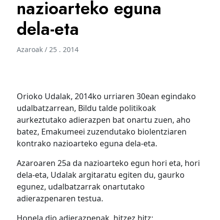
nazioarteko eguna
dela-eta
Azaroak / 25 . 2014
Orioko Udalak, 2014ko urriaren 30ean egindako
udalbatzarrean, Bildu talde politikoak
aurkeztutako adierazpen bat onartu zuen, aho
batez, Emakumeei zuzendutako biolentziaren
kontrako nazioarteko eguna dela-eta.
Azaroaren 25a da nazioarteko egun hori eta, hori
dela-eta, Udalak argitaratu egiten du, gaurko
egunez, udalbatzarrak onartutako
adierazpenaren testua.
Honela dio adierazpenak, hitzez hitz: