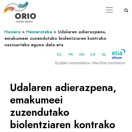
Hasiera
>
Hemeroteka
>
Udalaren adierazpena,
emakumeei zuzendutako biolentziaren kontrako
nazioarteko eguna dela-eta
ES
FR
EN
CA
GL
Itzulpen automatikoa / Machine translation
Udalaren adierazpena,
emakumeei
zuzendutako
biolentziaren kontrako