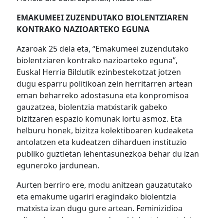
EMAKUMEEI ZUZENDUTAKO BIOLENTZIAREN
KONTRAKO NAZIOARTEKO EGUNA
Azaroak 25 dela eta, “Emakumeei zuzendutako
biolentziaren kontrako nazioarteko eguna”,
Euskal Herria Bildutik ezinbestekotzat jotzen
dugu esparru politikoan zein herritarren artean
eman beharreko adostasuna eta konpromisoa
gauzatzea, biolentzia matxistarik gabeko
bizitzaren espazio komunak lortu asmoz. Eta
helburu honek, bizitza kolektiboaren kudeaketa
antolatzen eta kudeatzen diharduen instituzio
publiko guztietan lehentasunezkoa behar du izan
eguneroko jardunean.
Aurten berriro ere, modu anitzean gauzatutako
eta emakume ugariri eragindako biolentzia
matxista izan dugu gure artean. Feminizidioa