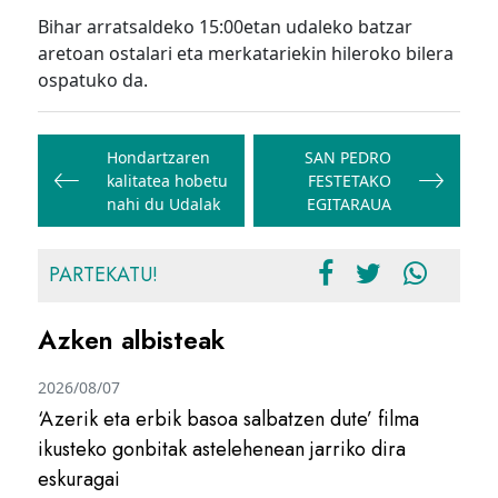
Bihar arratsaldeko 15:00etan udaleko batzar
aretoan ostalari eta merkatariekin hileroko bilera
ospatuko da.
Bidalketetan
zehar
Hondartzaren
SAN PEDRO
kalitatea hobetu
FESTETAKO
nabigatu
nahi du Udalak
EGITARAUA
PARTEKATU!
Azken albisteak
2026/08/07
‘Azerik eta erbik basoa salbatzen dute’ filma
ikusteko gonbitak astelehenean jarriko dira
eskuragai