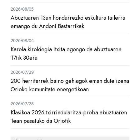
2026/08/05
Abuztuaren 13an hondarrezko eskultura tailerra
emango du Andoni Bastarrikak
2026/08/04
Karela kiroldegia itxita egongo da abuztuaren
17tik 30era
2026/07/29
200 herritarrek baino gehiagok eman dute izena
Orioko komunitate energetikoan
2026/07/28
Klasikoa 2026 txirrindularitza-proba abuztuaren
1ean pasatuko da Oriotik