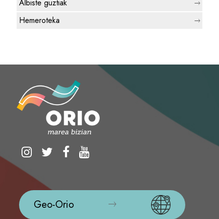
Albiste guztiak
Hemeroteka
Geo-Orio