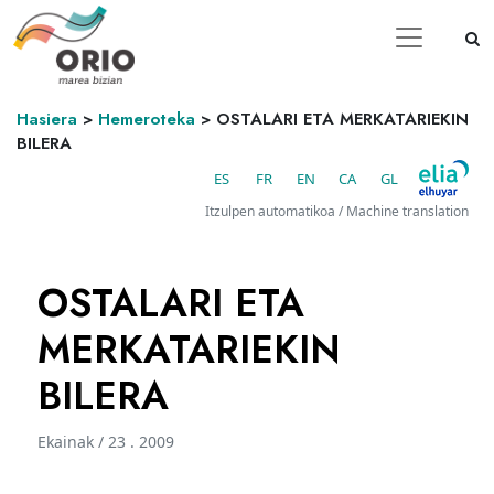
Hasiera
>
Hemeroteka
>
OSTALARI ETA MERKATARIEKIN
BILERA
ES
FR
EN
CA
GL
Itzulpen automatikoa / Machine translation
OSTALARI ETA
MERKATARIEKIN
BILERA
Ekainak / 23 . 2009