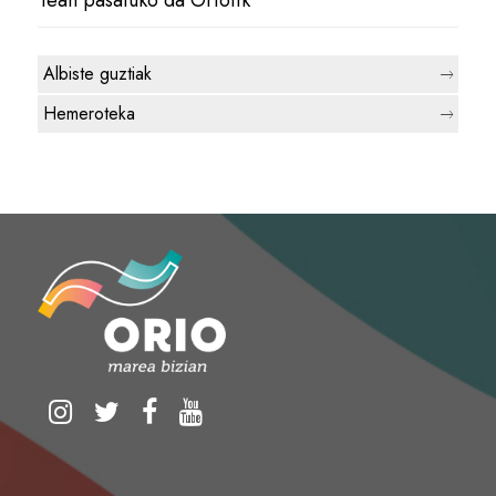
1ean pasatuko da Oriotik
Albiste guztiak
Hemeroteka