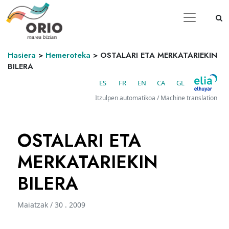
Hasiera
>
Hemeroteka
>
OSTALARI ETA MERKATARIEKIN
BILERA
ES
FR
EN
CA
GL
Itzulpen automatikoa / Machine translation
OSTALARI ETA
MERKATARIEKIN
BILERA
Maiatzak / 30 . 2009