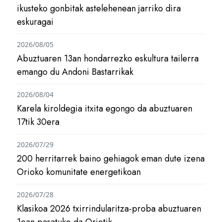
ikusteko gonbitak astelehenean jarriko dira
eskuragai
2026/08/05
Abuztuaren 13an hondarrezko eskultura tailerra
emango du Andoni Bastarrikak
2026/08/04
Karela kiroldegia itxita egongo da abuztuaren
17tik 30era
2026/07/29
200 herritarrek baino gehiagok eman dute izena
Orioko komunitate energetikoan
2026/07/28
Klasikoa 2026 txirrindularitza-proba abuztuaren