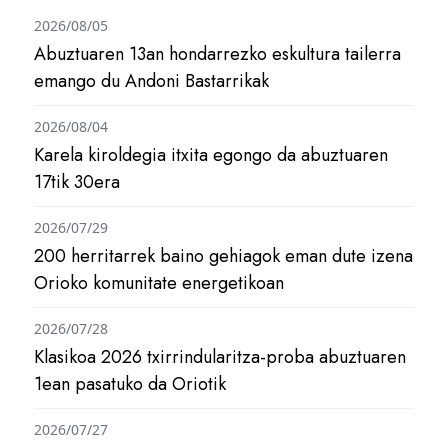
2026/08/05
Abuztuaren 13an hondarrezko eskultura tailerra
emango du Andoni Bastarrikak
2026/08/04
Karela kiroldegia itxita egongo da abuztuaren
17tik 30era
2026/07/29
200 herritarrek baino gehiagok eman dute izena
Orioko komunitate energetikoan
2026/07/28
Klasikoa 2026 txirrindularitza-proba abuztuaren
1ean pasatuko da Oriotik
2026/07/27