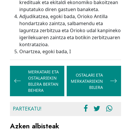
kredituak eta ekitaldi ekonomiko bakoitzean
inputatuko diren gastuen banaketa.
Adjudikatzea, egoki bada, Orioko Antilla
hondartzako zaintza, salbamendu eta
laguntza zerbitzua eta Orioko udal kanpineko
igerilekuaren zaintza eta botikin zerbitzuaren
kontratazioa.
Onartzea, egoki bada, I
Bidalketetan
zehar
MERKATARI ETA
OSTALARI ETA
OSTALARIEKIN
nabigatu
MERKATARIEKIN
BILERA BERTAN
BILERA
BEHERA
PARTEKATU!
Azken albisteak