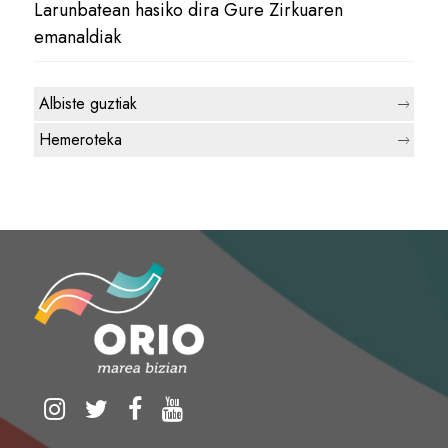
Larunbatean hasiko dira Gure Zirkuaren
emanaldiak
Albiste guztiak
Hemeroteka