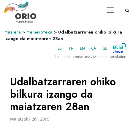
Hasiera
>
Hemeroteka
>
Udalbatzarraren ohiko bilkura
izango da maiatzaren 28an
ES
FR
EN
CA
GL
Itzulpen automatikoa / Machine translation
Udalbatzarraren ohiko
bilkura izango da
maiatzaren 28an
Maiatzak / 26 . 2009