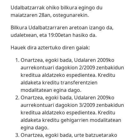
Udalbatzarrak ohiko bilkura egingo du
maiatzaren 28an, ostegunarekin.
Bilkura Udalbatzarraren aretoan izango da,
udaletxean, eta 19:00etan hasiko da.
Hauek dira aztertuko diren gaiak:
Onartzea, egoki bada, Udalaren 2009ko
aurrekontuari dagokion 2/2009 zenbakidun
kreditua aldatzeko espedientea. Kreditu
aldaketa kreditu transferentzien
modalitatean egina dago.
Onartzea, egoki bada, Udalaren 2009ko
aurrekontuari dagokion 3/2009 zenbakidun
kreditua aldatzeko espedientea. Kreditu
aldaketa kreditu gehigarrien modalitatean
egina dago.
Onartzea, egoki bada, urte batzuetarako