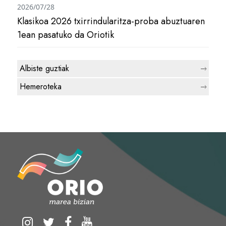
2026/07/28
Klasikoa 2026 txirrindularitza-proba abuztuaren
1ean pasatuko da Oriotik
Albiste guztiak
Hemeroteka