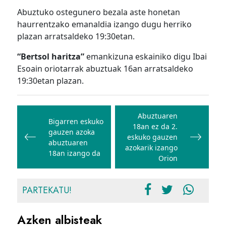
Abuztuko ostegunero bezala aste honetan
haurrentzako emanaldia izango dugu herriko
plazan arratsaldeko 19:30etan.
“Bertsol haritza”
emankizuna eskainiko digu Ibai
Esoain oriotarrak abuztuak 16an arratsaldeko
19:30etan plazan.
Bidalketetan
zehar
Abuztuaren
Bigarren eskuko
18an ez da 2.
nabigatu
gauzen azoka
eskuko gauzen
abuztuaren
azokarik izango
18an izango da
Orion
PARTEKATU!
Azken albisteak