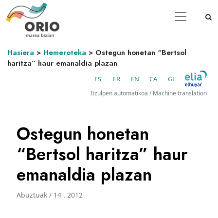
Hasiera
>
Hemeroteka
>
Ostegun honetan “Bertsol
haritza” haur emanaldia plazan
ES
FR
EN
CA
GL
Itzulpen automatikoa / Machine translation
Ostegun honetan
“Bertsol haritza” haur
emanaldia plazan
Abuztuak / 14 . 2012