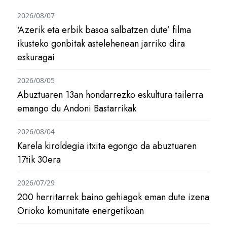
2026/08/07
‘Azerik eta erbik basoa salbatzen dute’ filma
ikusteko gonbitak astelehenean jarriko dira
eskuragai
2026/08/05
Abuztuaren 13an hondarrezko eskultura tailerra
emango du Andoni Bastarrikak
2026/08/04
Karela kiroldegia itxita egongo da abuztuaren
17tik 30era
2026/07/29
200 herritarrek baino gehiagok eman dute izena
Orioko komunitate energetikoan