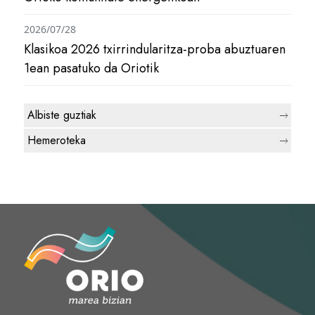
2026/07/28
Klasikoa 2026 txirrindularitza-proba abuztuaren
1ean pasatuko da Oriotik
Albiste guztiak
Hemeroteka