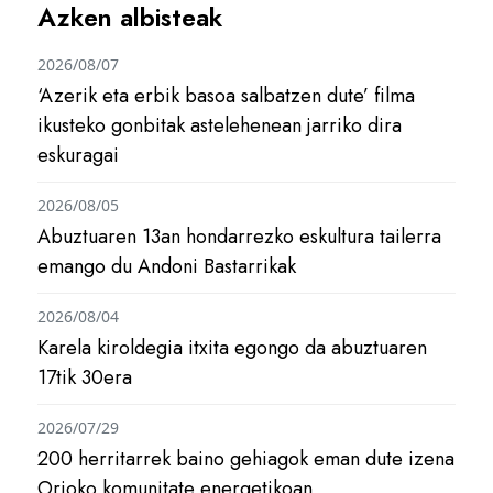
Azken albisteak
2026/08/07
‘Azerik eta erbik basoa salbatzen dute’ filma
ikusteko gonbitak astelehenean jarriko dira
eskuragai
2026/08/05
Abuztuaren 13an hondarrezko eskultura tailerra
emango du Andoni Bastarrikak
2026/08/04
Karela kiroldegia itxita egongo da abuztuaren
17tik 30era
2026/07/29
200 herritarrek baino gehiagok eman dute izena
Orioko komunitate energetikoan