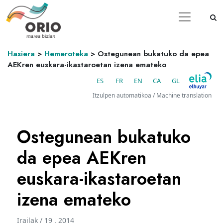
Hasiera
>
Hemeroteka
>
Ostegunean bukatuko da epea
AEKren euskara-ikastaroetan izena emateko
ES
FR
EN
CA
GL
Itzulpen automatikoa / Machine translation
Ostegunean bukatuko
da epea AEKren
euskara-ikastaroetan
izena emateko
Irailak / 19 . 2014