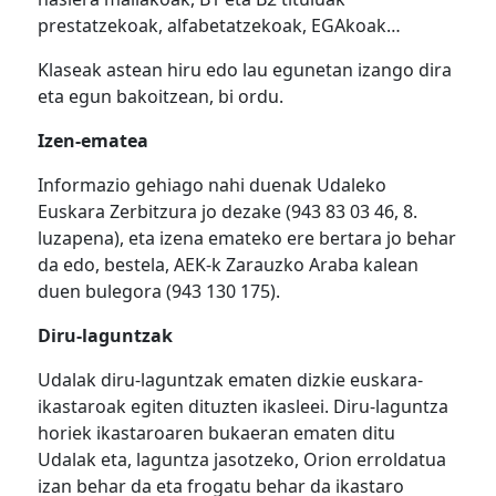
prestatzekoak, alfabetatzekoak, EGAkoak…
Klaseak astean hiru edo lau egunetan izango dira
eta egun bakoitzean, bi ordu.
Izen-ematea
Informazio gehiago nahi duenak Udaleko
Euskara Zerbitzura jo dezake (943 83 03 46, 8.
luzapena), eta izena emateko ere bertara jo behar
da edo, bestela, AEK-k Zarauzko Araba kalean
duen bulegora (943 130 175).
Diru-laguntzak
Udalak diru-laguntzak ematen dizkie euskara-
ikastaroak egiten dituzten ikasleei. Diru-laguntza
horiek ikastaroaren bukaeran ematen ditu
Udalak eta, laguntza jasotzeko, Orion erroldatua
izan behar da eta frogatu behar da ikastaro