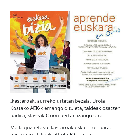
Ikastaroak, aurreko urtetan bezala, Urola
Kostako AEK-k emango ditu eta, taldeak osatzen
badira, klaseak Orion bertan izango dira.
Maila guztietako ikastaroak eskaintzen dira:
hasiera mailakoak, B1 eta B2 tituluak