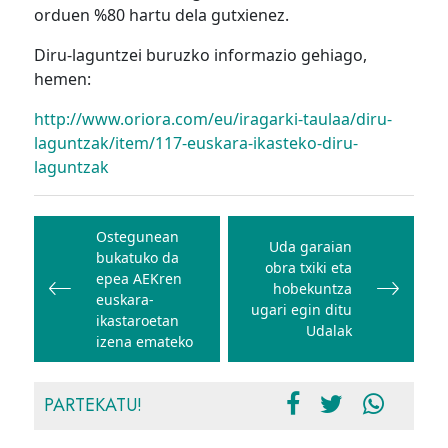
orduen %80 hartu dela gutxienez.
Diru-laguntzei buruzko informazio gehiago,
hemen:
http://www.oriora.com/eu/iragarki-taulaa/diru-
laguntzak/item/117-euskara-ikasteko-diru-
laguntzak
Bidalketetan
zehar
Ostegunean
Uda garaian
bukatuko da
nabigatu
obra txiki eta
epea AEKren
hobekuntza
euskara-
ugari egin ditu
ikastaroetan
Udalak
izena emateko
PARTEKATU!