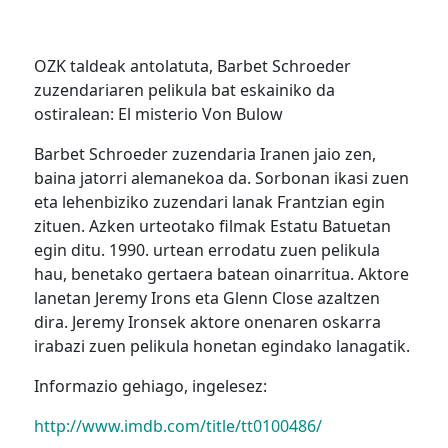
OZK taldeak antolatuta, Barbet Schroeder
zuzendariaren pelikula bat eskainiko da
ostiralean: El misterio Von Bulow
Barbet Schroeder zuzendaria Iranen jaio zen,
baina jatorri alemanekoa da. Sorbonan ikasi zuen
eta lehenbiziko zuzendari lanak Frantzian egin
zituen. Azken urteotako filmak Estatu Batuetan
egin ditu. 1990. urtean errodatu zuen pelikula
hau, benetako gertaera batean oinarritua. Aktore
lanetan Jeremy Irons eta Glenn Close azaltzen
dira. Jeremy Ironsek aktore onenaren oskarra
irabazi zuen pelikula honetan egindako lanagatik.
Informazio gehiago, ingelesez:
http://www.imdb.com/title/tt0100486/