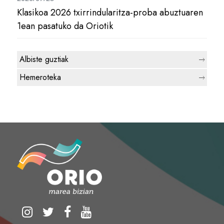
Klasikoa 2026 txirrindularitza-proba abuztuaren
1ean pasatuko da Oriotik
Albiste guztiak
Hemeroteka