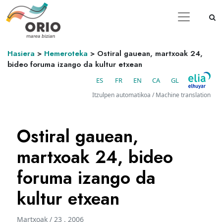
Hasiera
>
Hemeroteka
>
Ostiral gauean, martxoak 24,
bideo foruma izango da kultur etxean
ES
FR
EN
CA
GL
Itzulpen automatikoa / Machine translation
Ostiral gauean,
martxoak 24, bideo
foruma izango da
kultur etxean
Martxoak / 23 . 2006