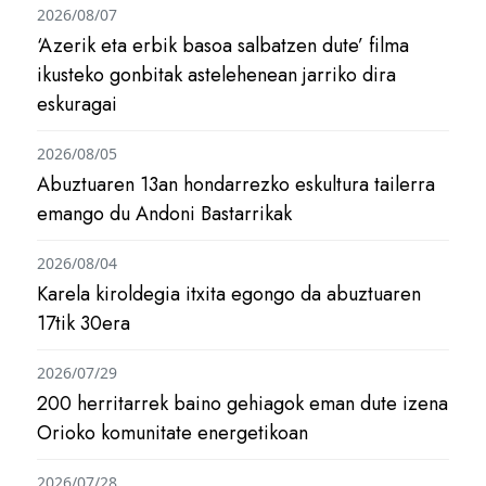
2026/08/07
‘Azerik eta erbik basoa salbatzen dute’ filma
ikusteko gonbitak astelehenean jarriko dira
eskuragai
2026/08/05
Abuztuaren 13an hondarrezko eskultura tailerra
emango du Andoni Bastarrikak
2026/08/04
Karela kiroldegia itxita egongo da abuztuaren
17tik 30era
2026/07/29
200 herritarrek baino gehiagok eman dute izena
Orioko komunitate energetikoan
2026/07/28