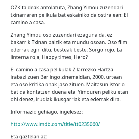
OZK taldeak antolatuta, Zhang Yimou zuzendari
txinarraren pelikula bat eskainiko da ostiralean: El
camino a casa.
Zhang Yimou oso zuzendari ezaguna da, ez
bakarrik Txinan baizik eta mundu osoan. Oso film
ederrak egin ditu; besteak beste: Sorgo rojo, La
linterna roja, Happy times, Hero?
El camino a casa pelikulak Zilarrezko Hartza
irabazi zuen Berlingo zinemaldian, 2000. urtean
eta oso kritika onak jaso zituen. Maitasun istorio
bat da kontatzen duena eta, Yimouren pelikuletan
ohi denez, irudiak ikusgarriak eta ederrak dira.
Informazio gehiago, ingelesez:
http://www.imdb.com/title/tt0235060/
Eta gaztelaniaz: