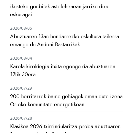
ikusteko gonbitak astelehenean jarriko dira
eskuragai
2026/08/05
Abuztuaren 13an hondarrezko eskultura tailerra
emango du Andoni Bastarrikak
2026/08/04
Karela kiroldegia itxita egongo da abuztuaren
17tik 30era
2026/07/29
200 herritarrek baino gehiagok eman dute izena
Orioko komunitate energetikoan
2026/07/28
Klasikoa 2026 txirrindularitza-proba abuztuaren