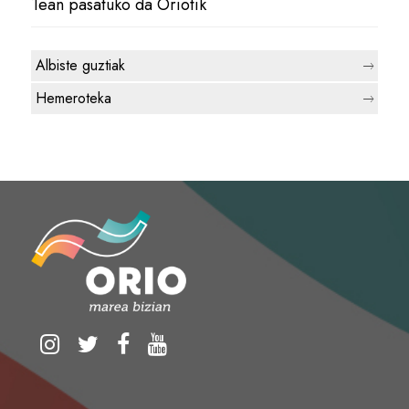
1ean pasatuko da Oriotik
Albiste guztiak
Hemeroteka