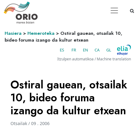
Hasiera
>
Hemeroteka
>
Ostiral gauean, otsailak 10,
bideo foruma izango da kultur etxean
ES
FR
EN
CA
GL
Itzulpen automatikoa / Machine translation
Ostiral gauean, otsailak
10, bideo foruma
izango da kultur etxean
Otsailak / 09 . 2006