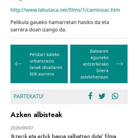
http://www.labutaca.net/films/1/caminoac.htm
Pelikula gaueko hamarretan hasiko da eta
sarrera doan izango da.
Bidalketetan
zehar
Balearen
Pelotari kaleko
eguneko
nabigatu
urbanizazio
antzerkirako
lanak otsailaren
bilera
6tik aurrera
astelehenean
PARTEKATU!
Azken albisteak
2026/08/07
‘Azerik eta erbik basoa salbatzen dute’ filma