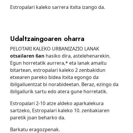
Estropalari kaleko sarrera itxita izango da.
Udaltzaingoaren oharra
PELOTARI KALEKO URBANIZAZIO LANAK
otsailaren 6an
hasiko dira, astelehenarekin.
Egun horretatik aurrera,* eta lanak amaitu
bitartean, estropalari kaleko 2 zenbakidun
etxearen pareko bidea itxita egongo da
ibilgailuentzat bi norabideetan. Beraz, ezingo da
ibilgailurik sartu edo atera gune horretatik.
Estropalari 2-10 atze aldeko aparkalekura
sartzeko, Estropalari kaleko 10. zenbakiaren
paretik joan beharko da.
Barkatu eragozpenak.