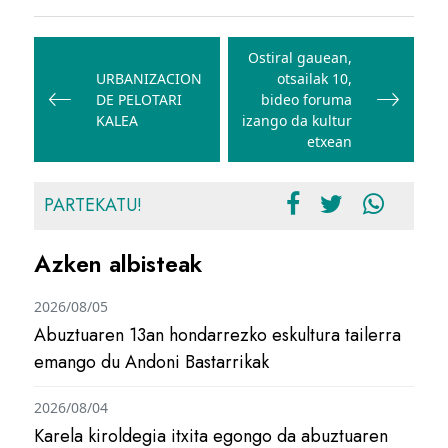
Bidalketetan
zehar
Ostiral gauean,
URBANIZACION
otsailak 10,
nabigatu
DE PELOTARI
bideo foruma
KALEA
izango da kultur
etxean
PARTEKATU!
Azken albisteak
2026/08/05
Abuztuaren 13an hondarrezko eskultura tailerra
emango du Andoni Bastarrikak
2026/08/04
Karela kiroldegia itxita egongo da abuztuaren