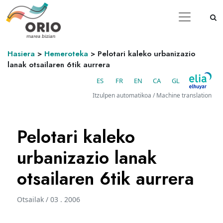
Hasiera
>
Hemeroteka
>
Pelotari kaleko urbanizazio
lanak otsailaren 6tik aurrera
ES
FR
EN
CA
GL
Itzulpen automatikoa / Machine translation
Pelotari kaleko
urbanizazio lanak
otsailaren 6tik aurrera
Otsailak / 03 . 2006