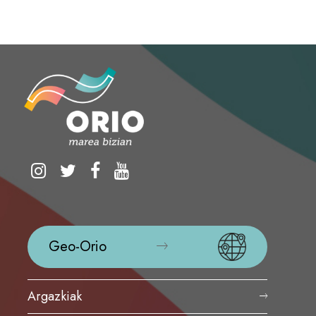
Geo-Orio
Argazkiak