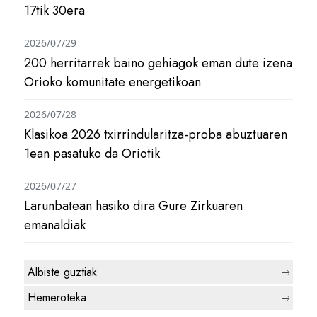
17tik 30era
2026/07/29
200 herritarrek baino gehiagok eman dute izena
Orioko komunitate energetikoan
2026/07/28
Klasikoa 2026 txirrindularitza-proba abuztuaren
1ean pasatuko da Oriotik
2026/07/27
Larunbatean hasiko dira Gure Zirkuaren
emanaldiak
Albiste guztiak
Hemeroteka