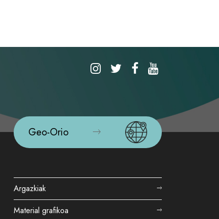
Geo-Orio
Argazkiak
Material grafikoa