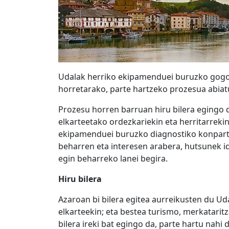
Udalak herriko ekipamenduei buruzko gogoet
horretarako, parte hartzeko prozesua abiat
Prozesu horren barruan hiru bilera egingo 
elkarteetako ordezkariekin eta herritarrekin
ekipamenduei buruzko diagnostiko konpartit
beharren eta interesen arabera, hutsunek i
egin beharreko lanei begira.
Hiru bilera
Azaroan bi bilera egitea aurreikusten du Udal
elkarteekin; eta bestea turismo, merkatarit
bilera ireki bat egingo da, parte hartu nahi 