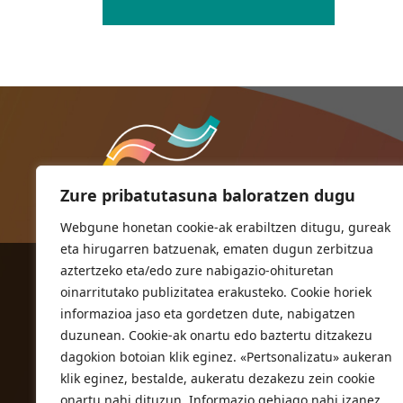
Zure pribatutasuna baloratzen dugu
Webgune honetan cookie-ak erabiltzen ditugu, gureak
eta hirugarren batzuenak, ematen dugun zerbitzua
aztertzeko eta/edo zure nabigazio-ohituretan
ORIOKO UDALA
oinarritutako publizitatea erakusteko. Cookie horiek
Herriko plaza,1
informazioa jaso eta gordetzen dute, nabigatzen
20810 Orio (Gipuzkoa)
duzunean. Cookie-ak onartu edo baztertu ditzakezu
T. 943 83 03 46
dagokion botoian klik eginez. «Pertsonalizatu» aukeran
klik eginez, bestalde, aukeratu dezakezu zein cookie
bulegoak@orio.eus
onartu nahi dituzun. Informazio gehiago nahi izanez