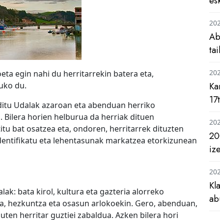
es
20
Ab
ta
20
a egin nahi du herritarrekin batera eta,
uko du.
Ka
17
ditu Udalak azaroan eta abenduan herriko
. Bilera horien helburua da herriak dituen
20
u bat osatzea eta, ondoren, herritarrek dituzten
20
dentifikatu eta lehentasunak markatzea etorkizunean
iz
20
Kl
ak: bata kirol, kultura eta gazteria alorreko
ab
za, hezkuntza eta osasun arlokoekin. Gero, abenduan,
duten herritar guztiei zabaldua. Azken bilera hori