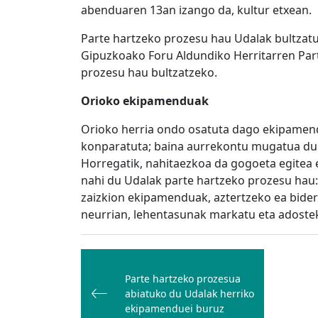
abenduaren 13an izango da, kultur etxean.
Parte hartzeko prozesu hau Udalak bultzatu
Gipuzkoako Foru Aldundiko Herritarren Part
prozesu hau bultzatzeko.
Orioko ekipamenduak
Orioko herria ondo osatuta dago ekipamend
konparatuta; baina aurrekontu mugatua du 
Horregatik, nahitaezkoa da gogoeta egitea
nahi du Udalak parte hartzeko prozesu hau: ja
zaizkion ekipamenduak, aztertzeko ea bidera
neurrian, lehentasunak markatu eta adoste
Bidalketetan
zehar
Parte hartzeko prozesua
nabigatu
abiatuko du Udalak herriko
ekipamenduei buruz