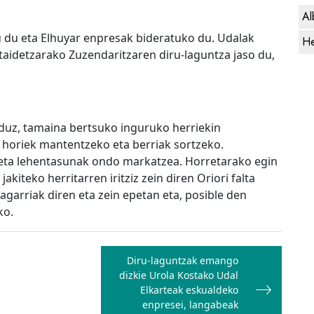
Al
 du eta Elhuyar enpresak bideratuko du. Udalak
He
aidetzarako Zuzendaritzaren diru-laguntza jaso du,
uz, tamaina bertsuko inguruko herriekin
horiek mantentzeko eta berriak sortzeko.
 eta lehentasunak ondo markatzea. Horretarako egin
kiteko herritarren iritziz zein diren Oriori falta
garriak diren eta zein epetan eta, posible den
ko.
Diru-laguntzak emango
dizkie Urola Kostako Udal
Elkarteak eskualdeko
enpresei, langabeak