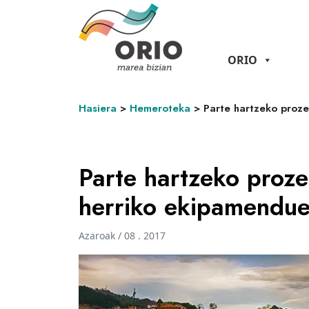
ORIO
Hasiera
>
Hemeroteka
>
Parte hartzeko proz
Parte hartzeko proz
herriko ekipamendue
Azaroak / 08 . 2017