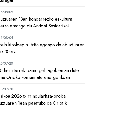
kuragai
26/08/05
uztuaren 13an hondarrezko eskultura
ilerra emango du Andoni Bastarrikak
26/08/04
rela kiroldegia itxita egongo da abuztuaren
tik 30era
26/07/29
0 herritarrek baino gehiagok eman dute
ena Orioko komunitate energetikoan
26/07/28
asikoa 2026 txirrindularitza-proba
uztuaren 1ean pasatuko da Oriotik