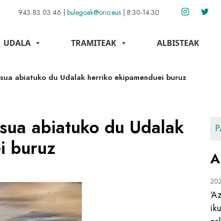
943 83 03 46
|
bulegoak@orio.eus
|
8:30-14:30
UDALA
TRAMITEAK
ALBISTEAK
esua abiatuko du Udalak herriko ekipamenduei buruz
esua abiatuko du Udalak
P
i buruz
A
20
‘A
ik