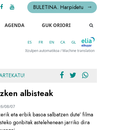
BULETINA. Harpidetu
AGENDA
GUK ORIORI
ES
FR
EN
CA
GL
Itzulpen automatikoa / Machine translation
ARTEKATU!
zken albisteak
26/08/07
zerik eta erbik basoa salbatzen dute’ filma
usteko gonbitak astelehenean jarriko dira